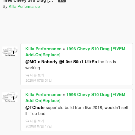
By
Killa Performance
Killa Performance
»
1996 Chevy S10 Drag [FIVEM
Add-On|Replace]
@MG x Nobody
@L0st S0u1 U1tRa
the link is
working
내용 보기
2020년 07월 31일
Killa Performance
»
1996 Chevy S10 Drag [FIVEM
Add-On|Replace]
@TChute
super old build from like 2018, wouldn’t sell
it. Too bad
내용 보기
2020년 07월 17일