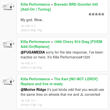
Killa Performance
»
Bravado BRD Gruntlet 445
[Add-On | Tuning]
My god. Wow..
내용 보기
2020년 06월 19일
Killa Performance
»
1996 Chevy S10 Drag [FIVEM
Add-On|Replace]
@FUGAMEDIA
sorry for the late response, I’ve been
inactive on here. It’s Killa Performance#1320
내용 보기
2020년 01월 23일
Killa Performance
»
The Kart [NO NOT LEROY]
Replace and five m ready
@Motive Ridge
it’s just kinda odd that you would use
the same tires on wheels that me and JL converted
내용 보기
2019년 07월 11일