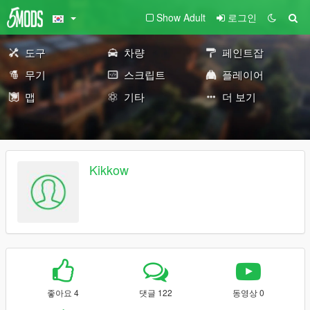
Show Adult
로그인
도구
차량
페인트잡
무기
스크립트
플레이어
맵
기타
더 보기
Kikkow
좋아요 4
댓글 122
동영상 0