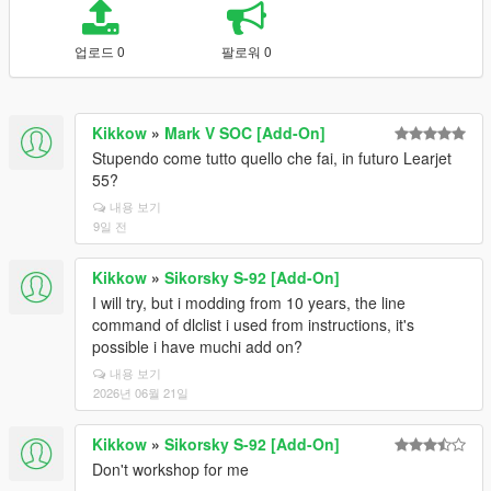
업로드 0
팔로워 0
Kikkow
»
Mark V SOC [Add-On]
Stupendo come tutto quello che fai, in futuro Learjet
55?
내용 보기
9일 전
Kikkow
»
Sikorsky S-92 [Add-On]
I will try, but i modding from 10 years, the line
command of dlclist i used from instructions, it's
possible i have muchi add on?
내용 보기
2026년 06월 21일
Kikkow
»
Sikorsky S-92 [Add-On]
Don't workshop for me