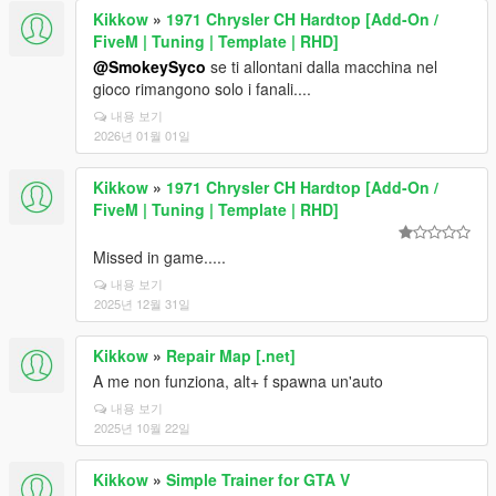
Kikkow
»
1971 Chrysler CH Hardtop [Add-On /
FiveM | Tuning | Template | RHD]
@SmokeySyco
se ti allontani dalla macchina nel
gioco rimangono solo i fanali....
내용 보기
2026년 01월 01일
Kikkow
»
1971 Chrysler CH Hardtop [Add-On /
FiveM | Tuning | Template | RHD]
Missed in game.....
내용 보기
2025년 12월 31일
Kikkow
»
Repair Map [.net]
A me non funziona, alt+ f spawna un'auto
내용 보기
2025년 10월 22일
Kikkow
»
Simple Trainer for GTA V