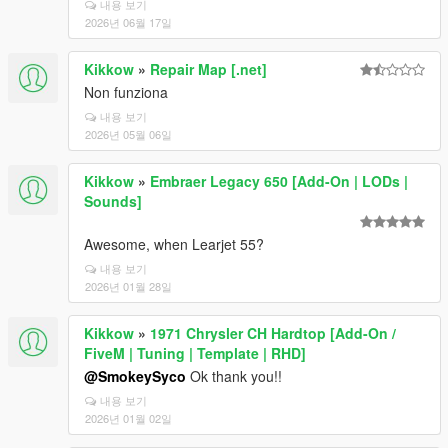
내용 보기
2026년 06월 17일
Kikkow
»
Repair Map [.net]
Non funziona
내용 보기
2026년 05월 06일
Kikkow
»
Embraer Legacy 650 [Add-On | LODs |
Sounds]
Awesome, when Learjet 55?
내용 보기
2026년 01월 28일
Kikkow
»
1971 Chrysler CH Hardtop [Add-On /
FiveM | Tuning | Template | RHD]
@SmokeySyco
Ok thank you!!
내용 보기
2026년 01월 02일