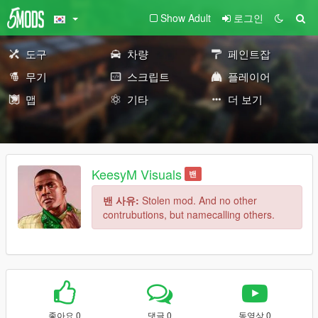
Show Adult
로그인
도구
차량
페인트잡
무기
스크립트
플레이어
맵
기타
더 보기
KeesyM Visuals
밴
밴 사유:
Stolen mod. And no other
contrubutions, but namecalling others.
좋아요 0
댓글 0
동영상 0