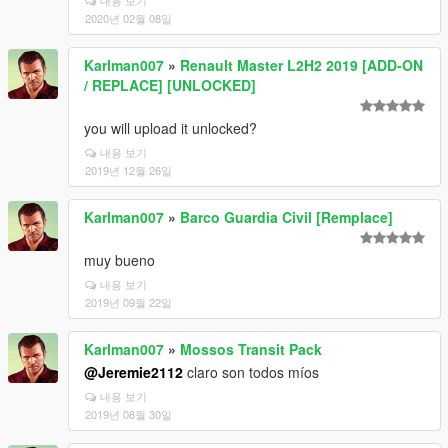
내용 보기
2020년 02월 08일
Karlman007
»
Renault Master L2H2 2019 [ADD-ON
/ REPLACE] [UNLOCKED]
you will upload it unlocked?
내용 보기
2019년 12월 26일
Karlman007
»
Barco Guardia Civil [Remplace]
muy bueno
내용 보기
2019년 09월 22일
Karlman007
»
Mossos Transit Pack
@Jeremie2112
claro son todos míos
내용 보기
2019년 08월 30일