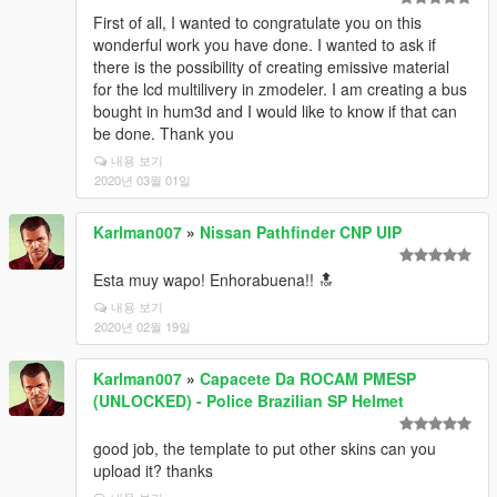
First of all, I wanted to congratulate you on this
wonderful work you have done. I wanted to ask if
there is the possibility of creating emissive material
for the lcd multilivery in zmodeler. I am creating a bus
bought in hum3d and I would like to know if that can
be done. Thank you
내용 보기
2020년 03월 01일
Karlman007
»
Nissan Pathfinder CNP UIP
Esta muy wapo! Enhorabuena!! 🔝
내용 보기
2020년 02월 19일
Karlman007
»
Capacete Da ROCAM PMESP
(UNLOCKED) - Police Brazilian SP Helmet
good job, the template to put other skins can you
upload it? thanks