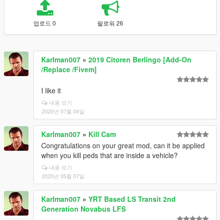
업로드 0
팔로워 26
Karlman007
»
2019 Citoren Berlingo [Add-On
/Replace /Fivem]
I like it
내용 보기
2020년 07월 04일
Karlman007
»
Kill Cam
Congratulations on your great mod, can it be applied
when you kill peds that are inside a vehicle?
내용 보기
2020년 05월 07일
Karlman007
»
YRT Based LS Transit 2nd
Generation Novabus LFS