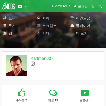
Show Adult
로그인
도구
차량
페인트잡
무기
스크립트
플레이어
맵
기타
더 보기
Karlman007
좋아요 2
댓글 13
동영상 0