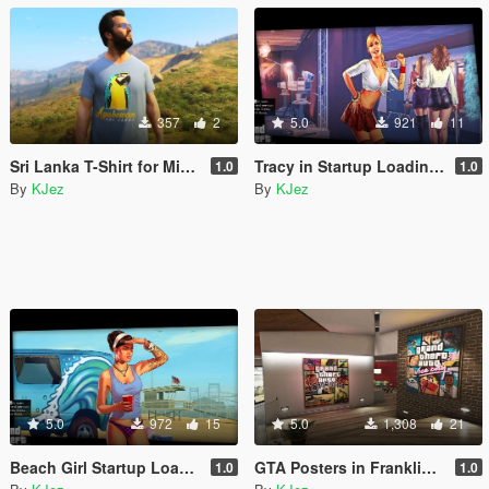
357
2
5.0
921
11
Sri Lanka T-Shirt for Michael
Tracy in Startup Loading Screen
1.0
1.0
By
KJez
By
KJez
5.0
972
15
5.0
1,308
21
Beach Girl Startup Loading Screen
GTA Posters in Franklin's House
1.0
1.0