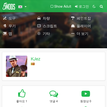
Show Adult
로그인
도구
차량
페인트잡
무기
스크립트
플레이어
맵
기타
더 보기
KJez
좋아요 1
댓글 4
동영상 0