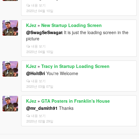
내용 보기
2020년 04월 10일
KJez
»
New Startup Loading Screen
@SwagSeSwagat
It is just the loading screen in the
picture
내용 보기
2020년 04월 10일
KJez
»
Tracy in Startup Loading Screen
@HoltBri
You're Welcome
내용 보기
2020년 03월 07일
KJez
»
GTA Posters in Franklin's House
@mr_dsmith91
Thanks
내용 보기
2020년 02월 29일