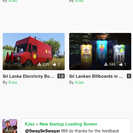
By
KJez
By
KJez
239
2
346
1
Sri Lanka Electricity Board
Sri Lankan Billboards in Downtown
1.0
1
By
KJez
By
KJez
KJez
»
New Startup Loading Screen
@SwagSeSwagat
Will do thanks for the feedback