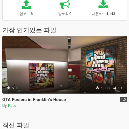
업로드 6
팔로워 0
다운로드 4,143
가장 인기있는 파일
5.0
1,308
21
GTA Posters in Franklin's House
1.0
By
KJez
최신 파일