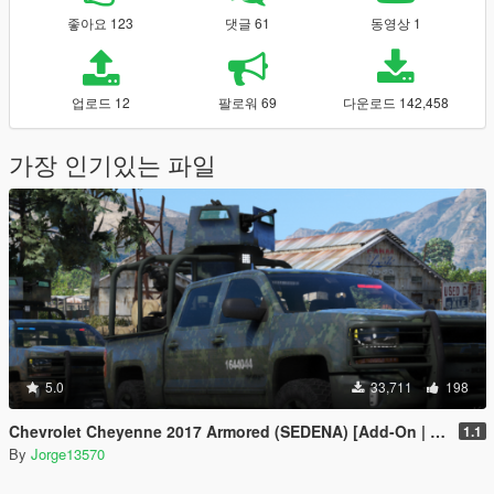
좋아요 123
댓글 61
동영상 1
업로드 12
팔로워 69
다운로드 142,458
가장 인기있는 파일
5.0
33,711
198
Chevrolet Cheyenne 2017 Armored (SEDENA) [Add-On | FiveM]
1.1
By
Jorge13570