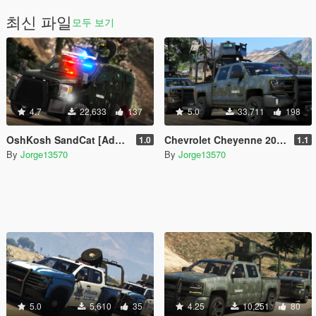
최신 파일
모두 보기
4.7
22,633
137
5.0
33,711
198
OshKosh SandCat [Add-On | FiveM]
Chevrolet Cheyenne 2017 Armored (SEDENA) [Add-On | FiveM]
1.0
1.1
By
Jorge13570
By
Jorge13570
5.0
5,610
35
4.25
10,251
80