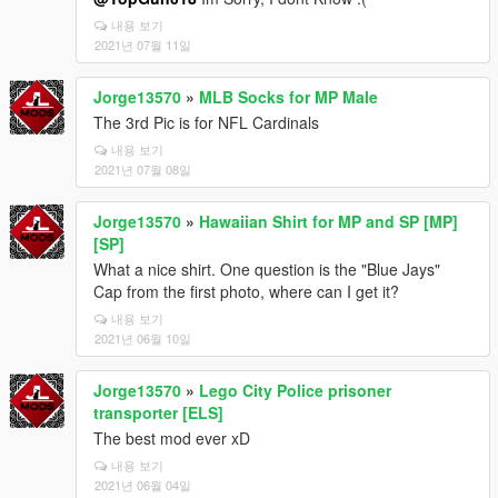
내용 보기
2021년 07월 11일
Jorge13570
»
MLB Socks for MP Male
The 3rd Pic is for NFL Cardinals
내용 보기
2021년 07월 08일
Jorge13570
»
Hawaiian Shirt for MP and SP [MP]
[SP]
What a nice shirt. One question is the "Blue Jays"
Cap from the first photo, where can I get it?
내용 보기
2021년 06월 10일
Jorge13570
»
Lego City Police prisoner
transporter [ELS]
The best mod ever xD
내용 보기
2021년 06월 04일