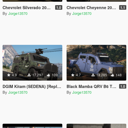
Chevrolet Silverado 2019 Policia Estatal Tamaulipas [Add-On / FiveM]
Chevrolet Cheyenne 2017 (SEDENA) [Add-On | Replace]
1.0
1.1
By
Jorge13570
By
Jorge13570
4.9
17,297
109
4.7
18,285
148
DGIM Kitam (SEDENA) [Replace l FiveM]
Black Mamba QRV B6 TPS Armoring [Replace l FiveM]
1.0
By
Jorge13570
By
Jorge13570