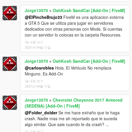
Jorge13570
»
OshKosh SandCat [Add-On | FiveM]
@ElPincheBrujo33
FiveM es una aplicacion externa
a GTA 5 Que se utiliza para jugar en servidores
dedicados con otras personas con Mods. Si cuentas
con un servidor lo colocas en la carpeta Resources.
내용 보기
2021년 04월 11일
Jorge13570
»
OshKosh SandCat [Add-On | FiveM]
@carlosrobles
Hola. El Vehiculo No remplaza
Ninguno. Es Add-On
내용 보기
2021년 04월 11일
Jorge13570
»
Chevrolet Cheyenne 2017 Armored
(SEDENA) [Add-On | FiveM]
@Folder_dolder
Se me hace extraño que te haga
crash. Nadie mas me ah reportado que le suceda
algo similar. Que sale cuando te da crash? ...
내용 보기