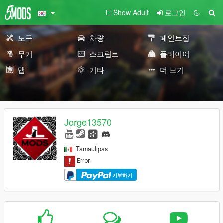
Show Adult
로그인
도구
차량
페인트잡
무기
스크립트
플레이어
맵
기타
더 보기
Jorge13570
Tamaulipas
기부하기