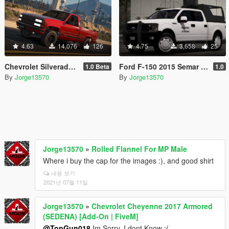
4.63
14,076
126
4.75
3,658
25
Chevrolet Silverado 454ss 1990 [Replace / FiveM / Unlocked]
Ford F-150 2015 Semar (Secretaria De Marina De Mexico) [Replace l Add-On]
1.0 Beta
1.0
By
Jorge13570
By
Jorge13570
Jorge13570
»
Rolled Flannel For MP Male
Where i buy the cap for the images :), and good shirt
내용 보기
2021년 07월 11일
Jorge13570
»
Chevrolet Cheyenne 2017 Armored
(SEDENA) [Add-On | FiveM]
@TopGun018
Im Sorry, I dont Know :(