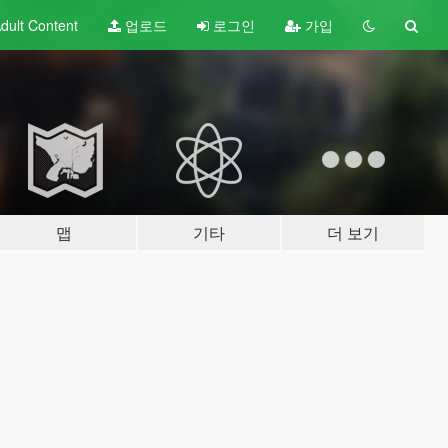
dult
Content
업로드
로그인
가입
맵
기타
더 보기