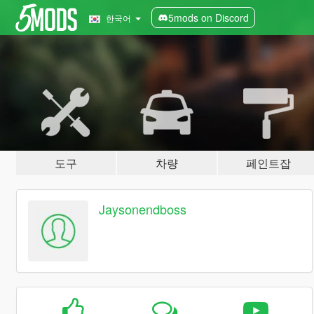
5mods on Discord
한국어
도구
차량
페인트잡
Jaysonendboss