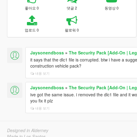
좋아요 0
댓글 2
동영상 0
업로드 0
팔로워 0
Jaysonendboss
»
The Security Pack [Add-On | Leg
it says that the dlc1 file is corrupted. btw i have a sug
construction vehicle pack?
내용 보기
Jaysonendboss
»
The Security Pack [Add-On | Leg
ive got the same issue. i removed the dlc1 file and it 
you fix it plz
내용 보기
Designed in Alderney
Made in Los Santos