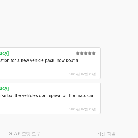
acy]
gestion for a new vehicle pack. how bout a
2026년 02월 28일
acy]
works but the vehicles dont spawn on the map. can
2026년 02월 28일
GTA 5 모딩 도구
최신 파일