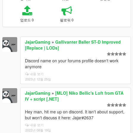
업로드 0
팔로워 0
JajarGaming
»
Gallivanter Baller ST-D Improved
[Replace | LODs]
Discord name on your forums profile doesn't work
anymore
내용 보기
2023년 12월 25일
JajarGaming
»
[MLO] Niko Bellic's Loft from GTA
IV + script [.NET]
Hey man, hit me up on discord. It isn't about support,
but won't discuss it here: Jajar#2637
내용 보기
2022년 08월 19일