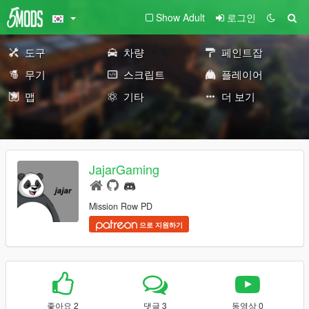
Show Adult
로그인
도구
차량
페인트잡
무기
스크립트
플레이어
맵
기타
더 보기
JajarGaming
Mission Row PD
으로 지원하기
좋아요 2
댓글 3
동영상 0