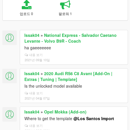
업로드 0
팔로워 1
Issak04
»
National Express - Salvador Caetano
Levante - Volvo B9R - Coach
ha gaeeeeeee
내용 보기
2021년 09월 10일
Issak04
»
2020 Audi RS6 C8 Avant [Add-On |
Extras | Tuning | Template]
Is the unlocked model available
내용 보기
2021년 04월 07일
Issak04
»
Opel Mokka (Add-on)
Where to get the template
@Los Santos Import
내용 보기