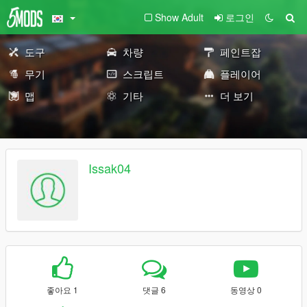
Show Adult
로그인
도구
차량
페인트잡
무기
스크립트
플레이어
맵
기타
더 보기
Issak04
좋아요 1
댓글 6
동영상 0