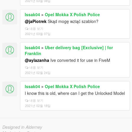
2021년 03월 08일
Issak04
»
Opel Mokka X Polish Police
@jaPiotrek
Skąd mogę wziąć szablon?
내용 보기
2021년 03월 07일
Issak04
»
Uber delivery bag [Exclusive] | for
Franklin
@aylazanha
Ive converted it for use in FiveM
내용 보기
2021년 02월 24일
Issak04
»
Opel Mokka X Polish Police
I know this is old, where can I get the Unlocked Model
내용 보기
2021년 02월 18일
Designed in Alderney