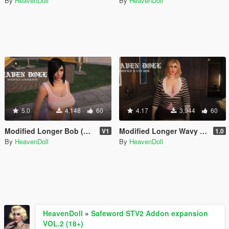
By
HeavenDoll
By
HeavenDoll
5.0
4,148
60
4.17
3,944
60
Modified Longer Bob (MP Female)
Modified Longer Wavy Bob for MP Female
V1
1.0
By
HeavenDoll
By
HeavenDoll
HeavenDoll
»
Safeword STV2 Addon expansion
VOL.2 (18+)