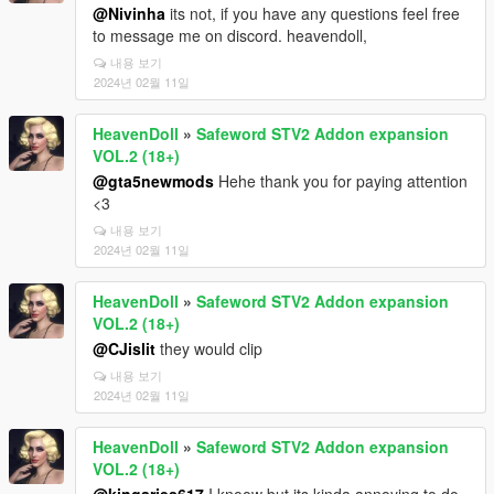
@Nivinha
its not, if you have any questions feel free
to message me on discord. heavendoll,
내용 보기
2024년 02월 11일
HeavenDoll
»
Safeword STV2 Addon expansion
VOL.2 (18+)
@gta5newmods
Hehe thank you for paying attention
<3
내용 보기
2024년 02월 11일
HeavenDoll
»
Safeword STV2 Addon expansion
VOL.2 (18+)
@CJislit
they would clip
내용 보기
2024년 02월 11일
HeavenDoll
»
Safeword STV2 Addon expansion
VOL.2 (18+)