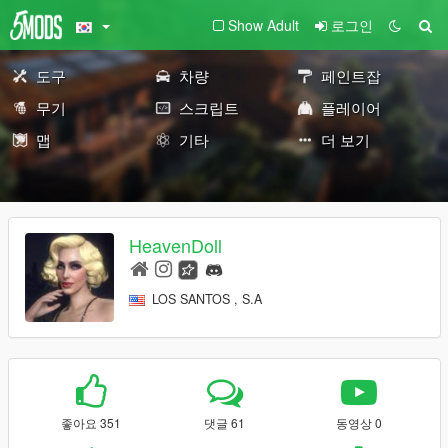
Show Adult
로그인
도구
차량
페인트잡
무기
스크립트
플레이어
맵
기타
더 보기
HeavenDoll
LOS SANTOS , S.A
좋아요 351
댓글 61
동영상 0