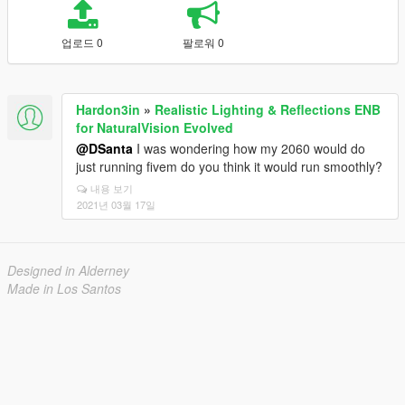
업로드 0
팔로워 0
Hardon3in
»
Realistic Lighting & Reflections ENB
for NaturalVision Evolved
@DSanta
I was wondering how my 2060 would do
just running fivem do you think it would run smoothly?
내용 보기
2021년 03월 17일
Designed in Alderney
Made in Los Santos