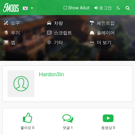
Show Adult
로그인
도구
차량
페인트잡
무기
스크립트
플레이어
맵
기타
더 보기
Hardon3in
좋아요 0
댓글 1
동영상 0