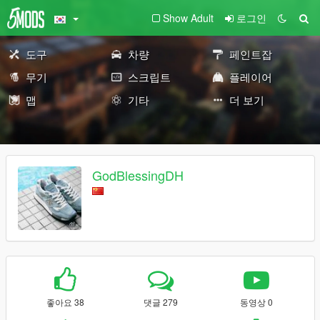
Show Adult
로그인
도구
차량
페인트잡
무기
스크립트
플레이어
맵
기타
더 보기
GodBlessingDH
좋아요 38
댓글 279
동영상 0