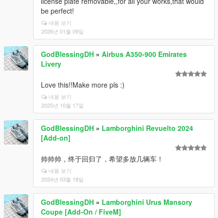
license plate removable,,for all your works,that would
be perfect!
내용 보기
2026년 01월 09일
GodBlessingDH
»
Airbus A350-900 Emirates
Livery
Love this!!Make more pls :)
내용 보기
2025년 10월 17일
GodBlessingDH
»
Lamborghini Revuelto 2024
[Add-on]
帅帅帅，终于回归了，希望多放几辆车！
내용 보기
2024년 03월 18일
GodBlessingDH
»
Lamborghini Urus Mansory
Coupe [Add-On / FiveM]