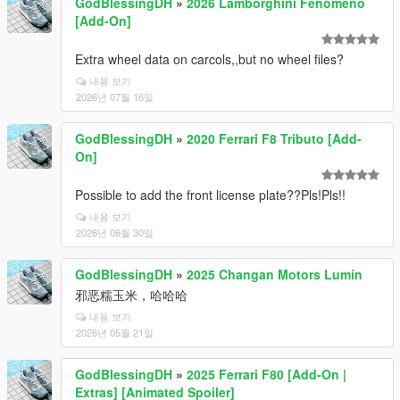
GodBlessingDH
»
2026 Lamborghini Fenomeno
[Add-On]
Extra wheel data on carcols,,but no wheel files?
내용 보기
2026년 07월 16일
GodBlessingDH
»
2020 Ferrari F8 Tributo [Add-
On]
Possible to add the front license plate??Pls!Pls!!
내용 보기
2026년 06월 30일
GodBlessingDH
»
2025 Changan Motors Lumin
邪恶糯玉米，哈哈哈
내용 보기
2026년 05월 21일
GodBlessingDH
»
2025 Ferrari F80 [Add-On |
Extras] [Animated Spoiler]