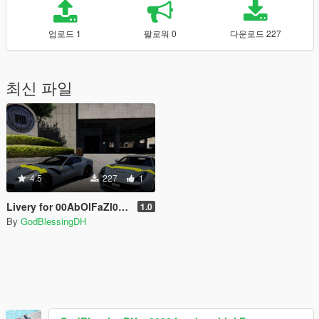
업로드 1
팔로워 0
다운로드 227
최신 파일
4.5
227
1
Livery for 00AbOlFaZl00's Ferrari F12 Berlinetta TDF
1.0
By
GodBlessingDH