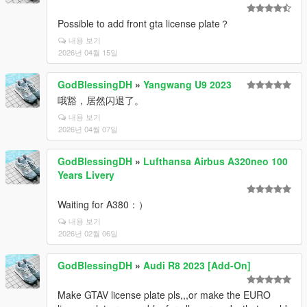
Possible to add front gta license plate？
내용 보기
2026년 04월 15일
GodBlessingDH
»
Yangwang U9 2023
哦豁，居然闪退了。
내용 보기
2026년 04월 07일
GodBlessingDH
»
Lufthansa Airbus A320neo 100
Years Livery
Waiting for A380：）
내용 보기
2026년 02월 06일
GodBlessingDH
»
Audi R8 2023 [Add-On]
Make GTAV license plate pls,,,or make the EURO