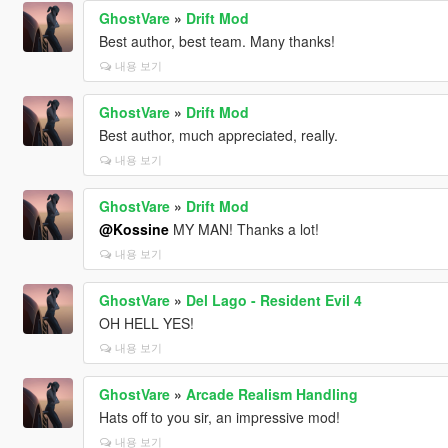
GhostVare
»
Drift Mod
Best author, best team. Many thanks!
내용 보기
GhostVare
»
Drift Mod
Best author, much appreciated, really.
내용 보기
GhostVare
»
Drift Mod
@Kossine
MY MAN! Thanks a lot!
내용 보기
GhostVare
»
Del Lago - Resident Evil 4
OH HELL YES!
내용 보기
GhostVare
»
Arcade Realism Handling
Hats off to you sir, an impressive mod!
내용 보기