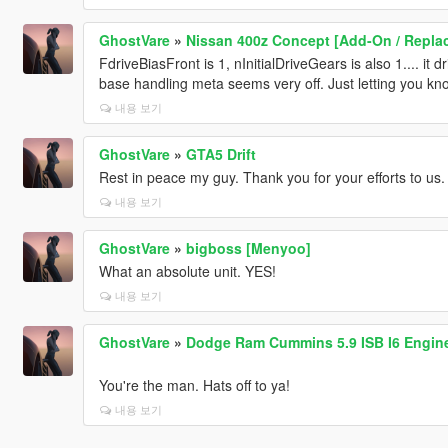
GhostVare
»
Nissan 400z Concept [Add-On / Replac
FdriveBiasFront is 1, nInitialDriveGears is also 1.... it d
base handling meta seems very off. Just letting you kn
내용 보기
GhostVare
»
GTA5 Drift
Rest in peace my guy. Thank you for your efforts to us.
내용 보기
GhostVare
»
bigboss [Menyoo]
What an absolute unit. YES!
내용 보기
GhostVare
»
Dodge Ram Cummins 5.9 ISB I6 Engine
You're the man. Hats off to ya!
내용 보기