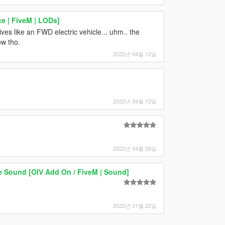
e | FiveM | LODs]
rives like an FWD electric vehicle... uhm.. the
ow tho.
2022년 04월 12일
2022년 04월 12일
2022년 04월 06일
 Sound [OIV Add On / FiveM | Sound]
2022년 01월 22일