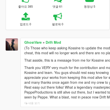
좋아요 385
댓글 61
동영상 5
업로드 0
팔로워 0
GhostVare
»
Drift Mod
(To Those who keep asking Kossine to update the mod, r
cheat, this mod will no longer work and there are no plan
That asside, this is a message from me for Kossine an
Thank you VERY very much for the contribution and mak
Kossine and team. You guys should rest easy knowing t
appreciate your works from keeping this mod alive for 
and many thanks once again from me and my crew to yo
Rest easy out there folks! What a legendary masterpiece 
PeppeProductions is still alive out there, but I wanted 
seen by Peppe. What a blast, rest in peace now Drift M
내용 보기