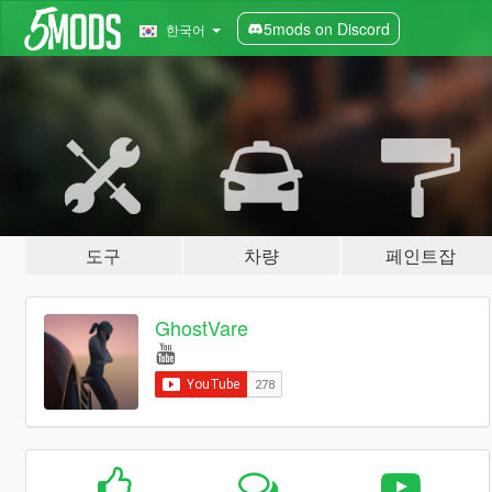
5mods on Discord
한국어
도구
차량
페인트잡
GhostVare