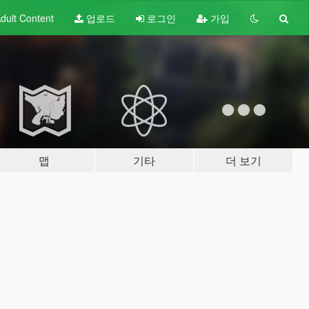
dult
Content
업로드
로그인
가입
맵
기타
더 보기