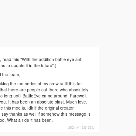
ead this "With the addition battle eye anti
s to update it in the future".)
d the team;
ing the memories of my crew until this far
hat there are people out there who absolutely
so long until BattleEye came around. Farewell,
u. It has been an absolute blast. Much love.
this mod is. Idk if the original creator
to say thanks as well if somehow this message is
od. What a ride it has been.
2024년 12월 26일