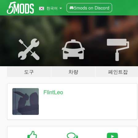
5mods on Discord
한국어
도구
차량
페인트잡
FlintLeo