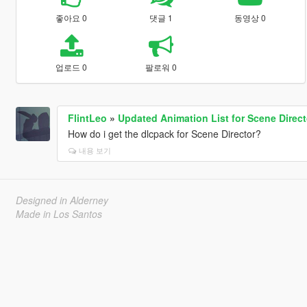
좋아요 0
댓글 1
동영상 0
업로드 0
팔로워 0
FlintLeo
»
Updated Animation List for Scene Direct
How do i get the dlcpack for Scene Director?
내용 보기
Designed in Alderney
Made in Los Santos