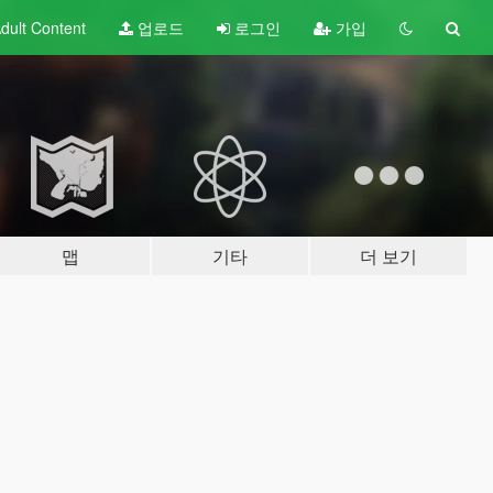
dult
Content
업로드
로그인
가입
맵
기타
더 보기