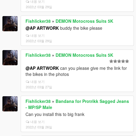
내용 보기
2022년 03월 29일
Fishlicker38
»
DEMON Motocross Suits 5K
@AP ARTWORK
buddy the bike please
내용 보기
2022년 03월 29일
Fishlicker38
»
DEMON Motocross Suits 5K
@AP ARTWORK
can you please give me the link for
the bikes in the photos
내용 보기
2022년 03월 27일
Fishlicker38
»
Bandana for Protrikk Sagged Jeans
- MP/SP Male
Can you install this to big frank
내용 보기
2022년 03월 26일