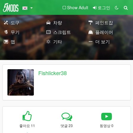
Show Adult
로그인
도구
차량
페인트잡
무기
스크립트
플레이어
맵
기타
더 보기
Fishlicker38
좋아요 11
댓글 23
동영상 0