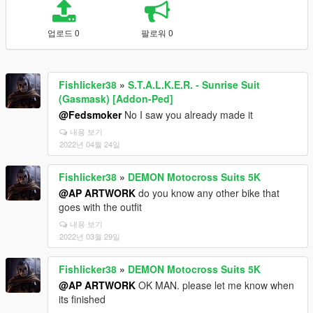
업로드 0
팔로워 0
Fishlicker38
»
S.T.A.L.K.E.R. - Sunrise Suit
(Gasmask) [Addon-Ped]
@Fedsmoker
No I saw you already made it
내용 보기
2022년 04월 24일
Fishlicker38
»
DEMON Motocross Suits 5K
@AP ARTWORK
do you know any other bike that
goes with the outfit
내용 보기
2022년 03월 29일
Fishlicker38
»
DEMON Motocross Suits 5K
@AP ARTWORK
OK MAN. please let me know when
its finished