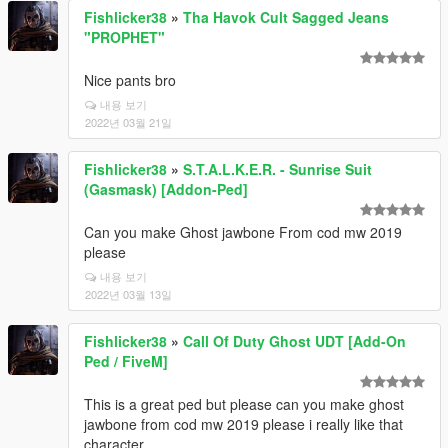
Fishlicker38
»
Tha Havok Cult Sagged Jeans
"PROPHET"
Nice pants bro
내용 보기
2022년 03월 21일
Fishlicker38
»
S.T.A.L.K.E.R. - Sunrise Suit
(Gasmask) [Addon-Ped]
Can you make Ghost jawbone From cod mw 2019
please
내용 보기
2022년 03월 13일
Fishlicker38
»
Call Of Duty Ghost UDT [Add-On
Ped / FiveM]
This is a great ped but please can you make ghost
jawbone from cod mw 2019 please i really like that
character.