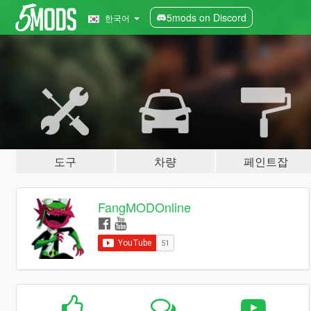
5mods on Discord
한국어
도구
차량
페인트잡
FangMODOnline