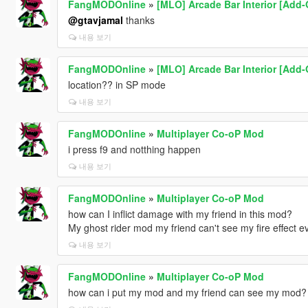
FangMODOnline
»
[MLO] Arcade Bar Interior [Add-O
@gtavjamal
thanks
내용 보기
FangMODOnline
»
[MLO] Arcade Bar Interior [Add-O
location?? in SP mode
내용 보기
FangMODOnline
»
Multiplayer Co-oP Mod
i press f9 and notthing happen
내용 보기
FangMODOnline
»
Multiplayer Co-oP Mod
how can I inflict damage with my friend in this mod?
My ghost rider mod my friend can't see my fire effect 
내용 보기
FangMODOnline
»
Multiplayer Co-oP Mod
how can i put my mod and my friend can see my mod?