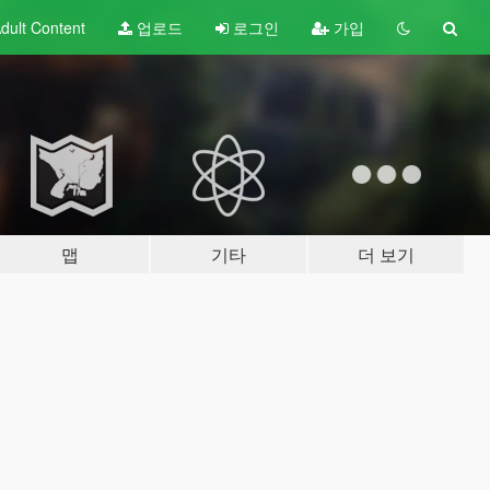
dult
Content
업로드
로그인
가입
맵
기타
더 보기