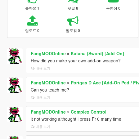
좋아요 1
댓글 8
동영상 0
업로드 0
팔로워 0
FangMODOnline
»
Katana (Sword) [Add-On]
How did you make your own add-on weapon?
내용 보기
FangMODOnline
»
Portgas D Ace [Add-On Ped / Fi
Can you teach me?
내용 보기
FangMODOnline
»
Complex Control
it not working althought i press F10 many time
내용 보기