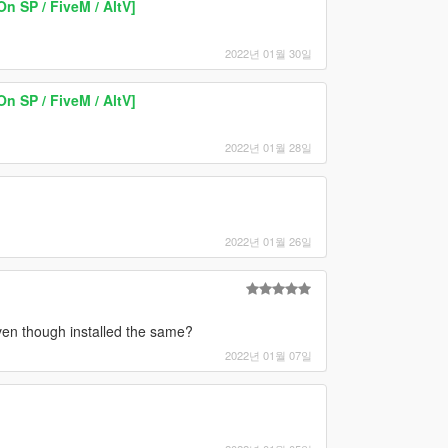
n SP / FiveM / AltV]
2022년 01월 30일
n SP / FiveM / AltV]
2022년 01월 28일
2022년 01월 26일
even though installed the same?
2022년 01월 07일