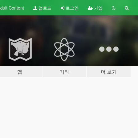
dult
Content
업로드
로그인
가입
맵
기타
더 보기