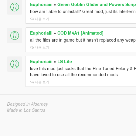
Euphoriaiii
»
Green Goblin Glider and Powers Scrip
how am i able to uninstall? Great mod, just its interfer
내용 보기
Euphoriaiii
»
COD M4A1 [Animated]
all the files are in game but it hasn't replaced any we
내용 보기
Euphoriaiii
»
LS Life
love this mod just sucks that the Fine-Tuned Felony &
have loved to use all the recommended mods
내용 보기
Designed in Alderney
Made in Los Santos