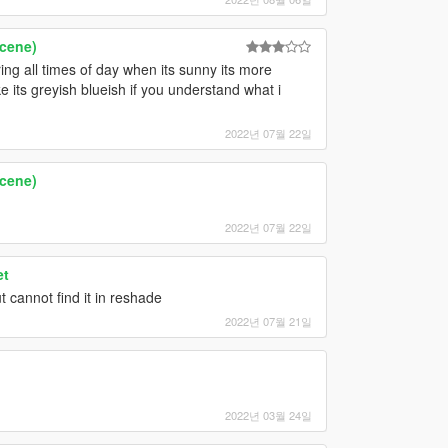
cene)
ring all times of day when its sunny its more
 its greyish blueish if you understand what i
2022년 07월 22일
cene)
2022년 07월 22일
et
t cannot find it in reshade
2022년 07월 21일
2022년 03월 24일