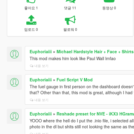
좋아요 1
댓글 11
동영상 0
업로드 0
팔로워 0
Euphoriaiii
»
Michael Hardstyle Hair + Face + Shirts
This mod makes him look like Paul Wall lmfao
내용 보기
Euphoriaiii
»
Fuel Script V Mod
The fuel gauge in first person on the dashboard doesn't
that? Other than that, this mod is great, although I had
내용 보기
Euphoriaiii
»
Reshade preset for NVE - iKX3 HGrama
YOOO where the hell do I put the .inio file, i selected al
photo in the dl but shits still not looking the same as t
내용 보기