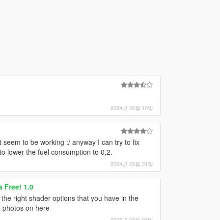
2024년 06월 10일
 seem to be working :/ anyway I can try to fix
 to lower the fuel consumption to 0,2.
2024년 05월 31일
 Free! 1.0
l the right shader options that you have in the
he photos on here
2022년 08월 06일