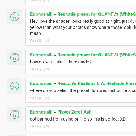
Euphoriaiii
»
Reshade preset for QUANTV3 (WhiteS
Hey, love the shader, looks really good at night, just du
yellow than what your photos show where those look like
mean
내용 보기
Euphoriaiii
»
Reshade preset for QUANTV3 (WhiteS
how do you install it in reshade?
내용 보기
Euphoriaiii
»
Reacon's Realistic L.A. Reshade Pres
where do you select the preset, followed instructions bu
내용 보기
Euphoriaiii
»
Player Zero[.Asi]
got banned from using online so this is perfect XD
내용 보기