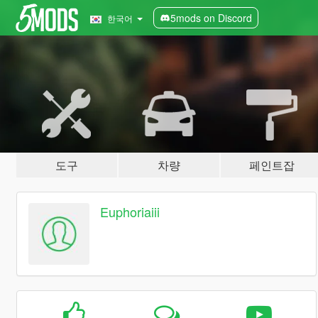
5mods on Discord
한국어
도구
차량
페인트잡
Euphoriaiii