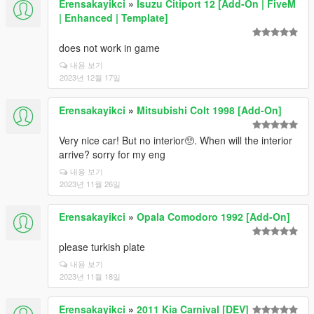
Erensakayikci
»
Isuzu Citiport 12 [Add-On | FiveM
| Enhanced | Template]
does not work in game
내용 보기
2023년 12월 17일
Erensakayikci
»
Mitsubishi Colt 1998 [Add-On]
Very nice car! But no interior🥺. When will the interior
arrive? sorry for my eng
내용 보기
2023년 11월 26일
Erensakayikci
»
Opala Comodoro 1992 [Add-On]
please turkish plate
내용 보기
2023년 11월 18일
Erensakayikci
»
2011 Kia Carnival [DEV]