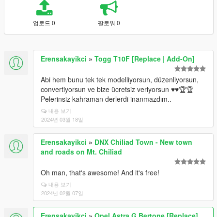
업로드 0
팔로워 0
Erensakayikci
»
Togg T10F [Replace | Add-On]
Abi hem bunu tek tek modelliyorsun, düzenliyorsun,
convertiyorsun ve bize ücretsiz veriyorsun ♥️♥️🏆🏆
Pelerinsiz kahraman derlerdi inanmazdım..
내용 보기
2024년 03월 18일
Erensakayikci
»
DNX Chiliad Town - New town
and roads on Mt. Chiliad
Oh man, that's awesome! And it's free!
내용 보기
2024년 02월 07일
Erensakayikci
»
Opel Astra G Bertone [Replace]