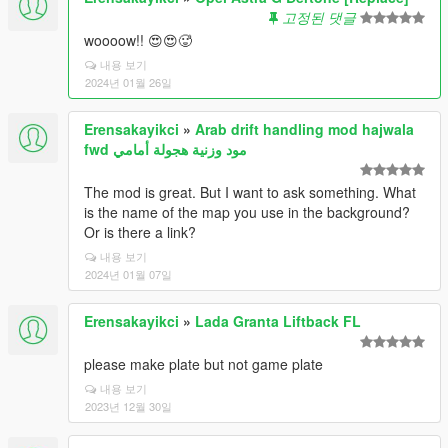
고정된 댓글
woooow!! 😍😍🥵
내용 보기
2024년 01월 26일
Erensakayikci
»
Arab drift handling mod hajwala
fwd مود وزنية هجولة أمامي
The mod is great. But I want to ask something. What
is the name of the map you use in the background?
Or is there a link?
내용 보기
2024년 01월 07일
Erensakayikci
»
Lada Granta Liftback FL
please make plate but not game plate
내용 보기
2023년 12월 30일