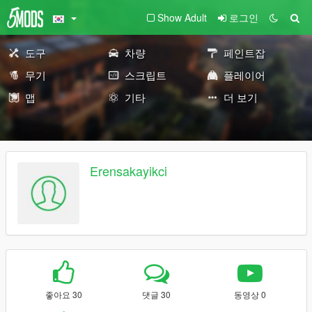
Show Adult
로그인
도구
차량
페인트잡
무기
스크립트
플레이어
맵
기타
더 보기
Erensakayikci
좋아요 30
댓글 30
동영상 0