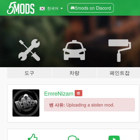
5mods on Discord
한국어
도구
차량
페인트잡
EmreNizam
밴
밴 사유:
Uploading a stolen mod.