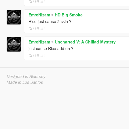
내용 보기
EmreNizam
»
HD Big Smoke
Rico just cause 2 skin ?
내용 보기
EmreNizam
»
Uncharted V: A Chiliad Mystery
just cause Rico add on ?
내용 보기
Designed in Alderney
Made in Los Santos