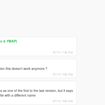
yoo & YMAP)
2017년 11월 03일
sion this doesn't work anymore ?
2017년 10월 30일
as one of the first to the last version, but it says
le with a different name
2017년 10월 30일