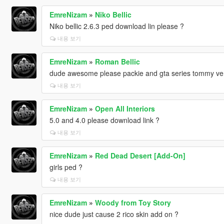
EmreNizam
»
Niko Bellic
Niko bellic 2.6.3 ped download lin please ?
내용 보기
EmreNizam
»
Roman Bellic
dude awesome please packie and gta series tommy verc
내용 보기
EmreNizam
»
Open All Interiors
5.0 and 4.0 please download link ?
내용 보기
EmreNizam
»
Red Dead Desert [Add-On]
girls ped ?
내용 보기
EmreNizam
»
Woody from Toy Story
nice dude just cause 2 rico skin add on ?