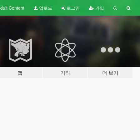
dult
Content
업로드
로그인
가입
맵
기타
더 보기