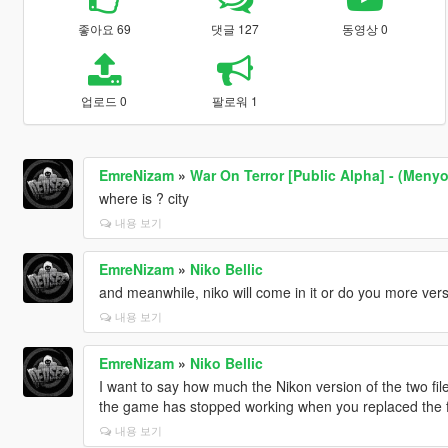
좋아요 69
댓글 127
동영상 0
업로드 0
팔로워 1
EmreNizam
»
War On Terror [Public Alpha] - (Men
where is ? city
내용 보기
EmreNizam
»
Niko Bellic
and meanwhile, niko will come in it or do you more ver
내용 보기
EmreNizam
»
Niko Bellic
I want to say how much the Nikon version of the two files 
the game has stopped working when you replaced the fi
내용 보기