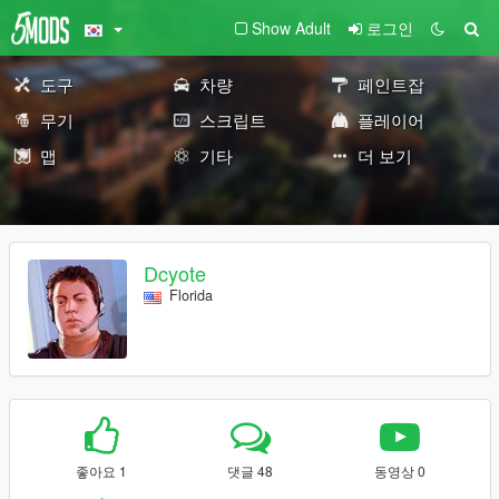
Show Adult
로그인
도구
차량
페인트잡
무기
스크립트
플레이어
맵
기타
더 보기
Dcyote
Florida
좋아요 1
댓글 48
동영상 0