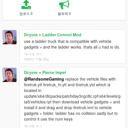
업로드 0
팔로워 0
Dcyote
»
Ladder Control Mod
use a ladder truck that is compatible with vehicle
gadgets + and the ladder works. thats all u had to do.
내용 보기
2022년 11월 26일
Dcyote
»
Pierce Impel
@RandsomeGaming
replace the vehicle files with
firetruk.ytf firetruk_hi.ytf and firetruk.ytd which is
located in
update/x64/dlcpacks/patchday3ng/dlc.rpf/x64/levels/g
ta5/vehicles.rpf then download vehicle gadgets + and
install it and drag and drop firetruk.xml to vehicle
gadgets + folder. ladder has no collision sadly but to
control it use the num keys
내용 보기