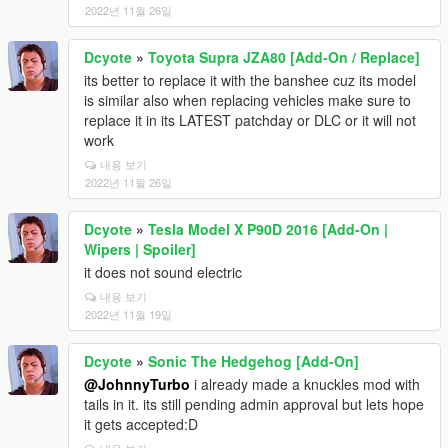
2022년 11월 26일
Dcyote
»
Toyota Supra JZA80 [Add-On / Replace]
its better to replace it with the banshee cuz its model
is similar also when replacing vehicles make sure to
replace it in its LATEST patchday or DLC or it will not
work
내용 보기
2022년 11월 26일
Dcyote
»
Tesla Model X P90D 2016 [Add-On |
Wipers | Spoiler]
it does not sound electric
내용 보기
2022년 11월 19일
Dcyote
»
Sonic The Hedgehog [Add-On]
@JohnnyTurbo
i already made a knuckles mod with
tails in it. its still pending admin approval but lets hope
it gets accepted:D