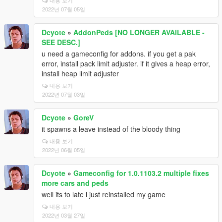
내용 보기
2022년 07월 05일
Dcyote
»
AddonPeds [NO LONGER AVAILABLE -
SEE DESC.]
u need a gameconfig for addons. if you get a pak
error, install pack limit adjuster. if it gives a heap error,
install heap limit adjuster
내용 보기
2022년 07월 03일
Dcyote
»
GoreV
it spawns a leave instead of the bloody thing
내용 보기
2022년 06월 05일
Dcyote
»
Gameconfig for 1.0.1103.2 multiple fixes
more cars and peds
well its to late i just reinstalled my game
내용 보기
2022년 03월 27일