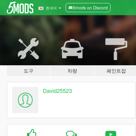
5mods on Discord
한국어
도구
차량
페인트잡
David25523