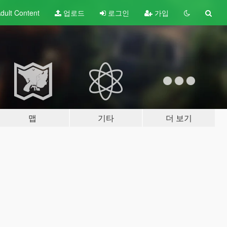
dult
Content
업로드
로그인
가입
맵
기타
더 보기