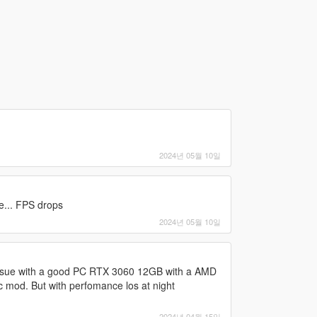
2024년 05월 10일
e... FPS drops
2024년 05월 10일
 issue with a good PC RTX 3060 12GB with a AMD
ic mod. But with perfomance los at night
2024년 04월 15일