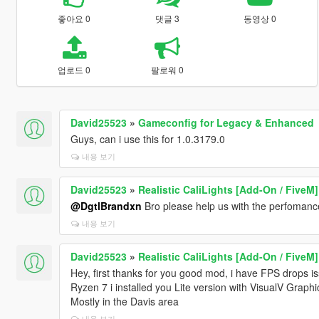
좋아요 0
댓글 3
동영상 0
업로드 0
팔로워 0
David25523
»
Gameconfig for Legacy & Enhanced
Guys, can i use this for 1.0.3179.0
내용 보기
David25523
»
Realistic CaliLights [Add-On / FiveM]
@DgtlBrandxn
Bro please help us with the perfomanc
내용 보기
David25523
»
Realistic CaliLights [Add-On / FiveM]
Hey, first thanks for you good mod, i have FPS drops
Ryzen 7 i installed you Lite version with VisualV Graph
Mostly in the Davis area
내용 보기