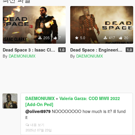
205
7
5.0
417
20
Dead Space 3 : Isaac Clarke
Dead Space : Engineering Suit
1.0
1.0
By
DAEMONIUMX
By
DAEMONIUMX
DAEMONIUMX
»
Valeria Garza: COD MWII 2022
[Add-On Ped]
@oliver8979
NOOOOOOOO how much is it? ill fund
it
내용 보기
2025년 07월 23일