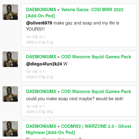
DAEMONIUMX
»
Valeria Garza: COD MWII 2022
[Add-On Ped]
@oliver8979
make gaz and soap and my life is
YOURS!!!
내용 보기
2025년 07월 21일
DAEMONIUMX
»
COD Warzone Squid Games Pack
@diego4fun2k24
W
내용 보기
2025년 07월 21일
DAEMONIUMX
»
COD Warzone Squid Games Pack
could you make soap next maybe? would be sick!
내용 보기
2025년 07월 20일
DAEMONIUMX
»
CODMW2 | WARZONE 2.0 - Ghost
Nightwar [Add-On Ped]