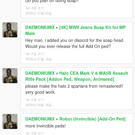
Do you plan on doing soap?
내용 보기
2025년 07월 20일
DAEMONIUMX
»
[4K] MWII Jeans Soap Kit for MP
Male
Hey man, i added you on disocrd for the soap head.
Would you ever release the full Add On ped?
내용 보기
2025년 07월 19일
DAEMONIUMX
»
Halo CEA Mark V & MA5B Assault
Rifle Pack [Addon Ped, Weapon, Animated]
please make the halo 2 spartans from remastered!!
very good work.
내용 보기
2025년 03월 16일
DAEMONIUMX
»
Robot (Invincible) [Add-On Ped]
more invincible peds!
내용 보기