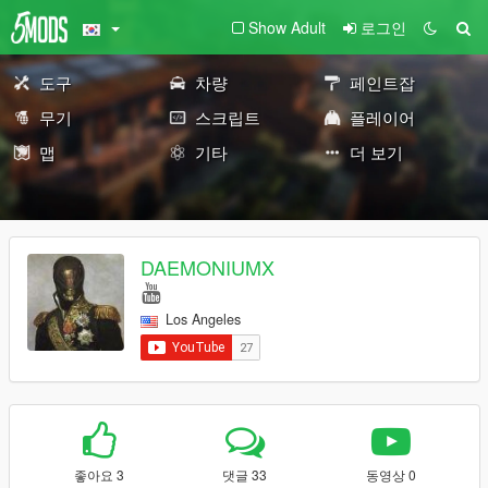
Show Adult
로그인
도구
차량
페인트잡
무기
스크립트
플레이어
맵
기타
더 보기
DAEMONIUMX
Los Angeles
좋아요 3
댓글 33
동영상 0