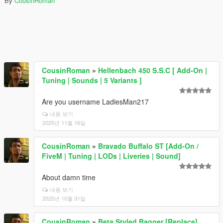
By
CousinRoman
CousinRoman
»
Hellenbach 450 S.S.C [ Add-On |
Tuning | Sounds | 5 Variants ]
Are you username LadiesMan217
내용 보기
2025년 11월 16일
CousinRoman
»
Bravado Buffalo ST [Add-On /
FiveM | Tuning | LODs | Liveries | Sound]
About damn time
내용 보기
2025년 10월 31일
CousinRoman
»
Beta Styled Bagger [Replace]