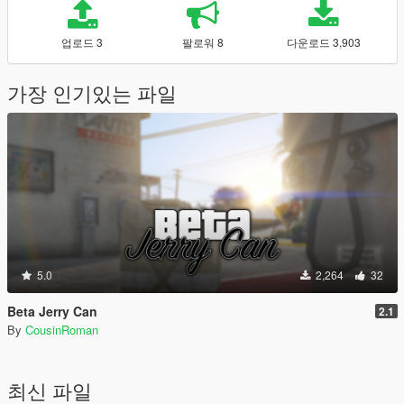
업로드 3
팔로워 8
다운로드 3,903
가장 인기있는 파일
5.0
2,264
32
Beta Jerry Can
2.1
By
CousinRoman
최신 파일