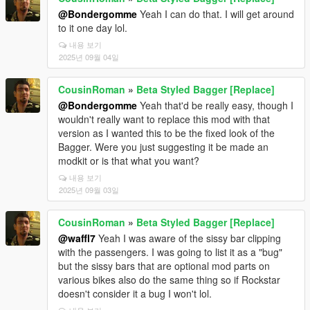
@Bondergomme
Yeah I can do that. I will get around
to it one day lol.
내용 보기
2025년 09월 04일
CousinRoman
»
Beta Styled Bagger [Replace]
@Bondergomme
Yeah that'd be really easy, though I
wouldn't really want to replace this mod with that
version as I wanted this to be the fixed look of the
Bagger. Were you just suggesting it be made an
modkit or is that what you want?
내용 보기
2025년 09월 03일
CousinRoman
»
Beta Styled Bagger [Replace]
@waffl7
Yeah I was aware of the sissy bar clipping
with the passengers. I was going to list it as a "bug"
but the sissy bars that are optional mod parts on
various bikes also do the same thing so if Rockstar
doesn't consider it a bug I won't lol.