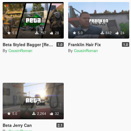
5.0
797
28
5.0
842
24
Beta Styled Bagger [Replace]
Franklin Hair Fix
1.0
1.0
By
CousinRoman
By
CousinRoman
5.0
2,264
32
Beta Jerry Can
2.1