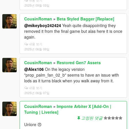
내용 보기
2025년 09월 03일
CousinRoman
»
Beta Styled Bagger [Replace]
@mikeyboy242424
Yeah quite disappointing they
removed it from the final game but alas here it is once
again.
내용 보기
2025년 06월 09일
CousinRoman
»
Restored Gen7 Assets
@Alex106
On the legacy version
"prop_palm_fan_02_b" seems to have an issue with
lods as it turns black when you walk away from it.
내용 보기
2025년 06월 07일
CousinRoman
»
Imponte Arbiter X [Add-On |
Tuning | Liveries]
고정된 댓글
Unlore 😠