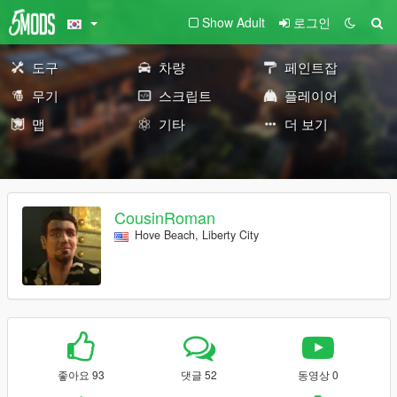
Show Adult
로그인
도구
차량
페인트잡
무기
스크립트
플레이어
맵
기타
더 보기
CousinRoman
Hove Beach, Liberty City
좋아요 93
댓글 52
동영상 0