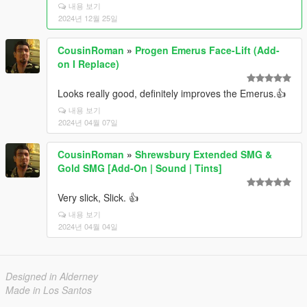
내용 보기
2024년 12월 25일
CousinRoman
»
Progen Emerus Face-Lift (Add-
on I Replace)
Looks really good, definitely improves the Emerus.👍
내용 보기
2024년 04월 07일
CousinRoman
»
Shrewsbury Extended SMG &
Gold SMG [Add-On | Sound | Tints]
Very slick, Slick. 👍
내용 보기
2024년 04월 04일
Designed in Alderney
Made in Los Santos