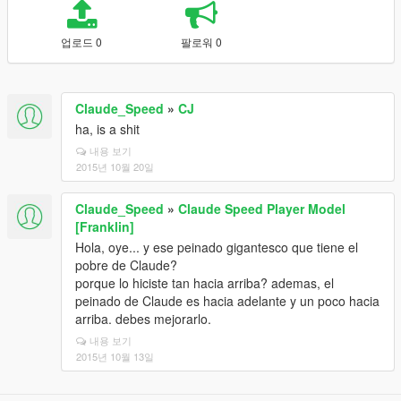
업로드 0
팔로워 0
Claude_Speed
»
CJ
ha, is a shit
내용 보기
2015년 10월 20일
Claude_Speed
»
Claude Speed Player Model
[Franklin]
Hola, oye... y ese peinado gigantesco que tiene el
pobre de Claude?
porque lo hiciste tan hacia arriba? ademas, el
peinado de Claude es hacia adelante y un poco hacia
arriba. debes mejorarlo.
내용 보기
2015년 10월 13일