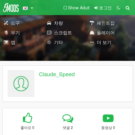
Show Adult
로그인
도구
차량
페인트잡
무기
스크립트
플레이어
맵
기타
더 보기
Claude_Speed
좋아요 0
댓글 2
동영상 0