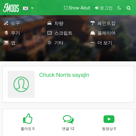
Show Adult
로그인
도구
차량
페인트잡
무기
스크립트
플레이어
맵
기타
더 보기
Chuck Norris sayajin
좋아요 0
댓글 12
동영상 0