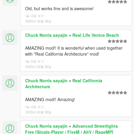
Old, but works fine and is awesome!
내용 보기
2023년 02월 26일
Chuck Norris sayajin
»
Real Life Venice Beach
AMAZING mod!! It is wonderful when used together
with "Real California Architecture" mod!
내용 보기
2023년 02월 26일
Chuck Norris sayajin
»
Real California
Architecture
AMAZING mod!! Amazing!
내용 보기
2023년 02월 26일
Chuck Norris sayajin
»
Advanced Streetlights
Free [Single-Player / FiveM / AltV / RageMP]