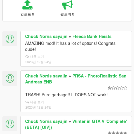
업로드 0
팔로워 0
Chuck Norris sayajin
»
Fleeca Bank Heists
AMAZING mod! It has a lot of options! Congrats,
dude!
내용 보기
2023년 12월 24일
Chuck Norris sayajin
»
PRSA - PhotoRealistic San
Andreas ENB
TRASH! Pure garbage!! It DOES NOT work!
내용 보기
2023년 12월 24일
Chuck Norris sayajin
»
Winter in GTA V 'Complete'
(BETA) [OIV])