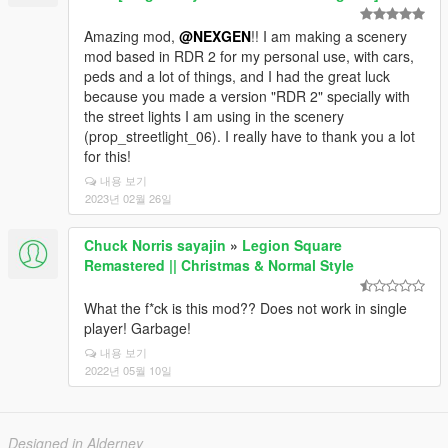
Amazing mod,
@NEXGEN
!! I am making a scenery
mod based in RDR 2 for my personal use, with cars,
peds and a lot of things, and I had the great luck
because you made a version "RDR 2" specially with
the street lights I am using in the scenery
(prop_streetlight_06). I really have to thank you a lot
for this!
내용 보기
2023년 02월 26일
Chuck Norris sayajin
»
Legion Square
Remastered || Christmas & Normal Style
What the f*ck is this mod?? Does not work in single
player! Garbage!
내용 보기
2022년 05월 10일
Designed in Alderney