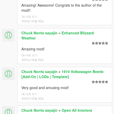
Amazing! Awesome! Congrats to the author of the
mod!!
내용 보기
2023년 02월 26일
Chuck Norris sayajin
»
Enhanced Blizzard
Weather
Amazing mod!
내용 보기
2023년 02월 26일
Chuck Norris sayajin
»
1974 Volkswagen Beetle
[Add-On | LODs | Template]
Very good and amusing mod!
내용 보기
2023년 02월 26일
Chuck Norris sayajin
»
Open All Interiors