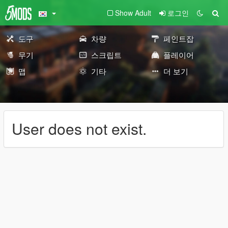
Show Adult
로그인
도구
차량
페인트잡
무기
스크립트
플레이어
맵
기타
더 보기
User does not exist.