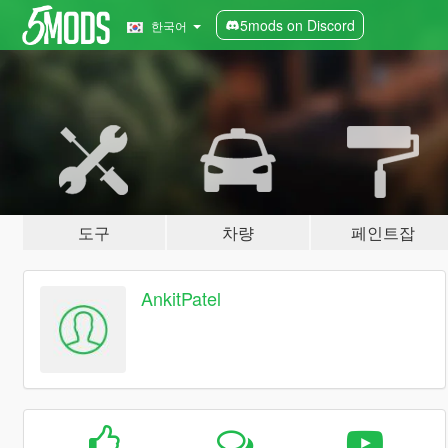
5mods on Discord
한국어
도구
차량
페인트잡
AnkitPatel