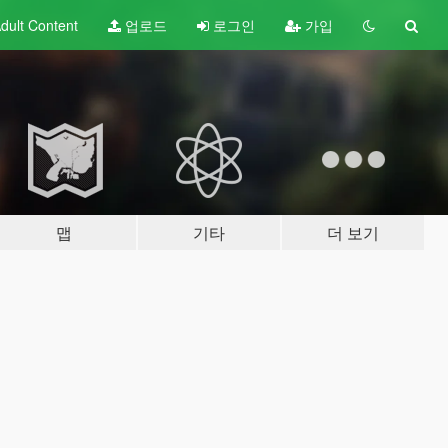
dult
Content
업로드
로그인
가입
맵
기타
더 보기