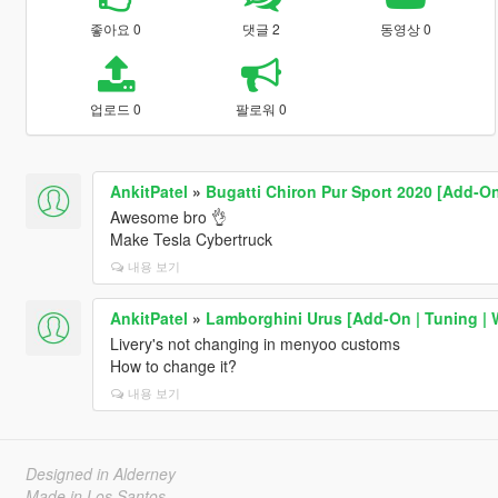
좋아요 0
댓글 2
동영상 0
업로드 0
팔로워 0
AnkitPatel
»
Bugatti Chiron Pur Sport 2020 [Add-O
Awesome bro 👌
Make Tesla Cybertruck
내용 보기
AnkitPatel
»
Lamborghini Urus [Add-On | Tuning | 
Livery's not changing in menyoo customs
How to change it?
내용 보기
Designed in Alderney
Made in Los Santos