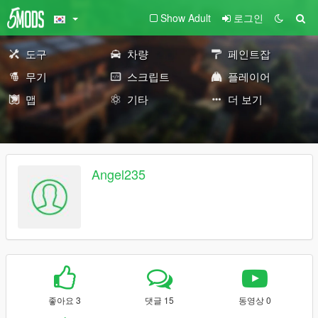
Show Adult
로그인
도구
차량
페인트잡
무기
스크립트
플레이어
맵
기타
더 보기
Angel235
좋아요 3
댓글 15
동영상 0