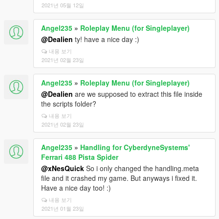
2021년 05월 12일
Angel235
»
Roleplay Menu (for Singleplayer)
@Dealien
ty! have a nice day :)
내용 보기
2021년 02월 23일
Angel235
»
Roleplay Menu (for Singleplayer)
@Dealien
are we supposed to extract this file inside
the scripts folder?
내용 보기
2021년 02월 23일
Angel235
»
Handling for CyberdyneSystems'
Ferrari 488 Pista Spider
@xNesQuick
So i only changed the handling.meta
file and it crashed my game. But anyways i fixed it.
Have a nice day too! :)
내용 보기
2021년 01월 23일