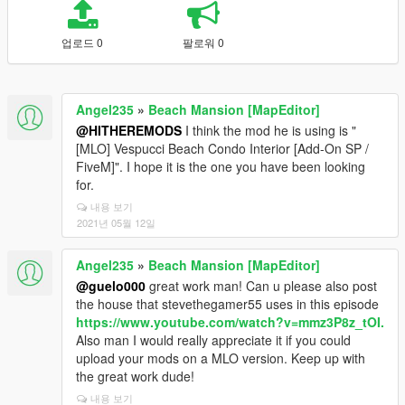
업로드 0
팔로워 0
Angel235
»
Beach Mansion [MapEditor]
@HITHEREMODS
I think the mod he is using is "
[MLO] Vespucci Beach Condo Interior [Add-On SP /
FiveM]". I hope it is the one you have been looking
for.
내용 보기
2021년 05월 12일
Angel235
»
Beach Mansion [MapEditor]
@guelo000
great work man! Can u please also post
the house that stevethegamer55 uses in this episode
https://www.youtube.com/watch?v=mmz3P8z_tOI.
Also man I would really appreciate it if you could
upload your mods on a MLO version. Keep up with
the great work dude!
내용 보기