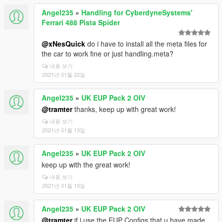
Angel235
»
Handling for CyberdyneSystems'
Ferrari 488 Pista Spider
@xNesQuick
do i have to install all the meta files for
the car to work fine or just handling.meta?
내용 보기
2021년 01월 22일
Angel235
»
UK EUP Pack 2 OIV
@tramter
thanks, keep up with great work!
내용 보기
2021년 01월 13일
Angel235
»
UK EUP Pack 2 OIV
keep up with the great work!
내용 보기
2021년 01월 13일
Angel235
»
UK EUP Pack 2 OIV
@tramter
if i use the EUP Configs that u have made