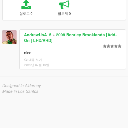
업로드 0
팔로워 0
AndrewUsA_5
»
2008 Bentley Brooklands [Add-
On | LHD/RHD]
nice
내용 보기
2019년 07월 10일
Designed in Alderney
Made in Los Santos