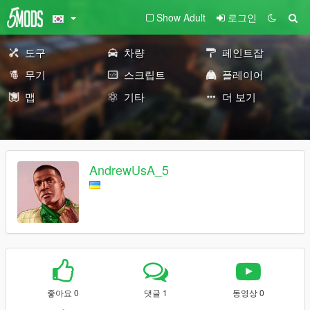
Show Adult
로그인
도구
차량
페인트잡
무기
스크립트
플레이어
맵
기타
더 보기
AndrewUsA_5
좋아요 0
댓글 1
동영상 0