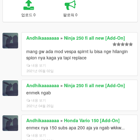
업로드 0
팔로워 0
Andhikaaaaaaa
»
Ninja 250 fi all new [Add-On]
mang gw ada mod vespa spirnt lu bisa nge hilangin
spion nya kaga ya tapi replace
내용 보기
2021년 05월 02일
Andhikaaaaaaa
»
Ninja 250 fi all new [Add-On]
enmek ngab
내용 보기
2021년 04월 25일
Andhikaaaaaaa
»
Honda Vario 150 [Add-On]
enmex nya 150 subs apa 200 aja ya ngab wkkw...
내용 보기