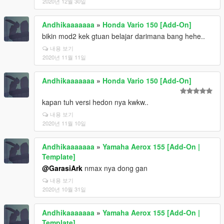
2020년 12월 30일
Andhikaaaaaaa
»
Honda Vario 150 [Add-On]
bikin mod2 kek gtuan belajar darimana bang hehe..
내용 보기
2020년 11월 11일
Andhikaaaaaaa
»
Honda Vario 150 [Add-On]
kapan tuh versi hedon nya kwkw..
내용 보기
2020년 11월 10일
Andhikaaaaaaa
»
Yamaha Aerox 155 [Add-On |
Template]
@GarasiArk
nmax nya dong gan
내용 보기
2020년 10월 31일
Andhikaaaaaaa
»
Yamaha Aerox 155 [Add-On |
Template]