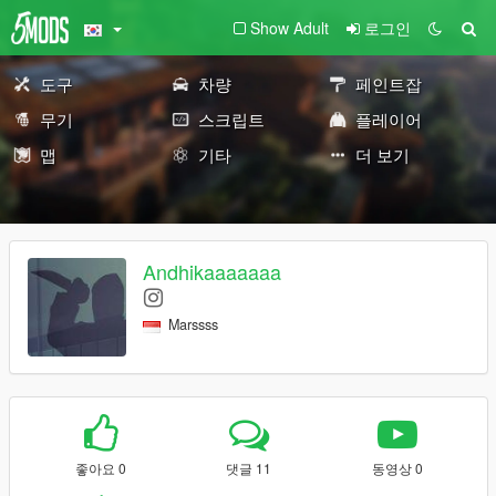
Show Adult
로그인
도구
차량
페인트잡
무기
스크립트
플레이어
맵
기타
더 보기
Andhikaaaaaaa
Marssss
좋아요 0
댓글 11
동영상 0