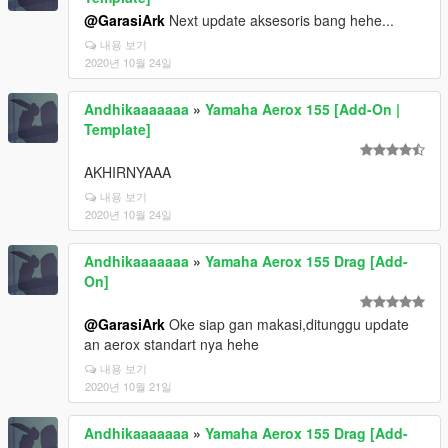
@GarasiArk
Next update aksesoris bang hehe...
내용 보기
2020년 10월 24일
Andhikaaaaaaa
»
Yamaha Aerox 155 [Add-On |
Template]
AKHIRNYAAA
내용 보기
2020년 10월 24일
Andhikaaaaaaa
»
Yamaha Aerox 155 Drag [Add-
On]
@GarasiArk
Oke siap gan makasi,ditunggu update
an aerox standart nya hehe
내용 보기
2020년 10월 21일
Andhikaaaaaaa
»
Yamaha Aerox 155 Drag [Add-