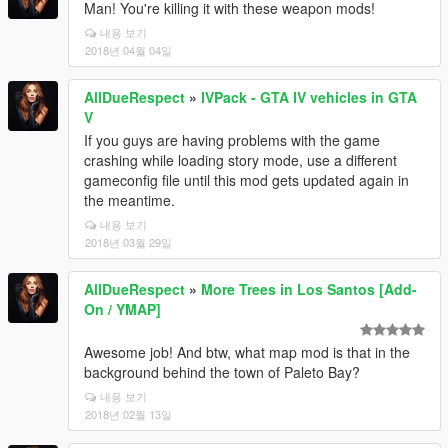
Man! You're killing it with these weapon mods!
내용 보기
2018년 04월 04일
AllDueRespect
»
IVPack - GTA IV vehicles in GTA
V
If you guys are having problems with the game
crashing while loading story mode, use a different
gameconfig file until this mod gets updated again in
the meantime.
내용 보기
2018년 03월 29일
AllDueRespect
»
More Trees in Los Santos [Add-
On / YMAP]
Awesome job! And btw, what map mod is that in the
background behind the town of Paleto Bay?
내용 보기
2018년 02월 13일