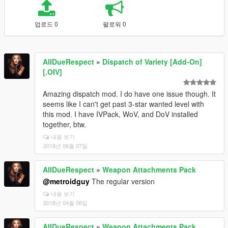
업로드 0
팔로워 0
AllDueRespect
»
Dispatch of Variety [Add-On]
[.OIV]
Amazing dispatch mod. I do have one issue though. It
seems like I can't get past 3-star wanted level with
this mod. I have IVPack, WoV, and DoV installed
together, btw.
내용 보기
2018년 06월 07일
AllDueRespect
»
Weapon Attachments Pack
@metroidguy
The regular version
내용 보기
2018년 04월 06일
AllDueRespect
»
Weapon Attachments Pack