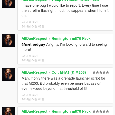
I have one bug I would like to report. Every time I use
the surefire flashlight mod, it disappears when I turn it
on.
내용 보기
2018년 04월 06일
AllDueRespect
»
Remington m870 Pack
@metroidguy
Alrighty, I'm looking forward to seeing
more!
내용 보기
2018년 04월 04일
AllDueRespect
»
Colt M4A1 (& M203)
Man, if only there was a grenade launcher script for
that M203, it'd probably even be more badass or
even exceed beyond that threshold of it!
내용 보기
2018년 04월 04일
AllDueRespect
»
Remington m870 Pack