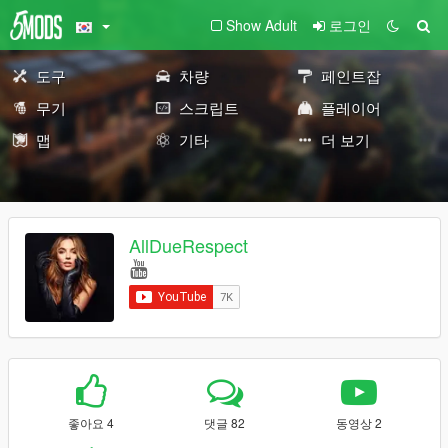
Show Adult
로그인
도구
차량
페인트잡
무기
스크립트
플레이어
맵
기타
더 보기
AllDueRespect
좋아요 4
댓글 82
동영상 2