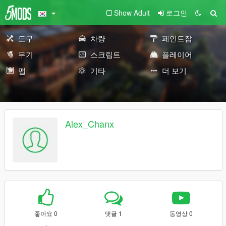
Show Adult
로그인
도구
차량
페인트잡
무기
스크립트
플레이어
맵
기타
더 보기
Alex_Chanx
좋아요 0
댓글 1
동영상 0