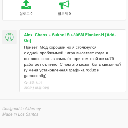
업로드 0
팔로워 0
Alex_Chanx
»
Sukhoi Su-30SM Flanker-H [Add-
On]
Привет! Мод хороший но я столкнулся
с одной проблеммой : игра вылетает когда я
пытаюсь сесть в самолёт, при том твой же su75
работает отлично. С чем это может быть связанно?
(у меня установленная графика redux и
gameconfig)
내용 보기
2022년 06월 09일
Designed in Alderney
Made in Los Santos