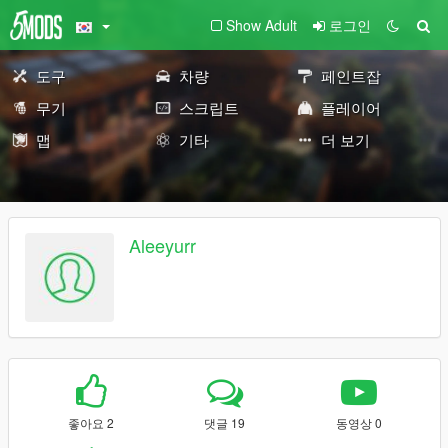
Show Adult
로그인
도구
차량
페인트잡
무기
스크립트
플레이어
맵
기타
더 보기
Aleeyurr
좋아요 2
댓글 19
동영상 0