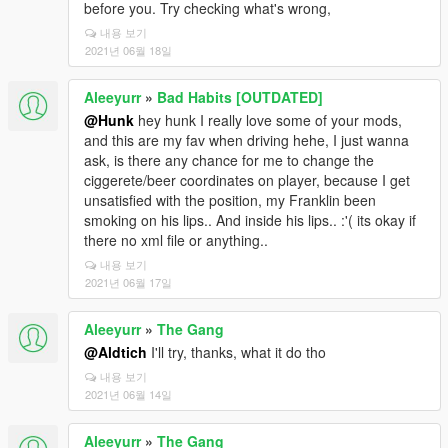
before you. Try checking what's wrong,
내용 보기
2021년 06월 18일
Aleeyurr
»
Bad Habits [OUTDATED]
@Hunk
hey hunk I really love some of your mods,
and this are my fav when driving hehe, I just wanna
ask, is there any chance for me to change the
ciggerete/beer coordinates on player, because I get
unsatisfied with the position, my Franklin been
smoking on his lips.. And inside his lips.. :'( its okay if
there no xml file or anything..
내용 보기
2021년 06월 17일
Aleeyurr
»
The Gang
@Aldtich
I'll try, thanks, what it do tho
내용 보기
2021년 06월 14일
Aleeyurr
»
The Gang