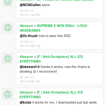
@NCISCallen
same
내용 보기
2021년 11월 30일
Aleeyurr
»
SUPREME X NEW ERA® - LOGO
HEADBANDS
@Ze-Krush
how to wear this XDD
내용 보기
2021년 06월 21일
Aleeyurr
»
[F | Add-On/replace] ALL ICE
EVERYTHING
@skeeze415
thanks it works, now the chains is
showing 👍 I recommend
내용 보기
2021년 06월 18일
Aleeyurr
»
[F | Add-On/replace] ALL ICE
EVERYTHING
@kolze
it works for me, I downloaded just last week