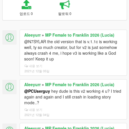
업로드 0
팔로워 0
Aleeyurr
»
MP Female to Franklin 2026 (Lucia)
@N7SYLAR the old version that is v.1.1c is working
well, ty so much creator, but for v2 is just somehow
always crash 4 me, i hope v3 is working like a God
soon! Keep it up
내용 보기
2021년 12월 05일
Aleeyurr
»
MP Female to Franklin 2026 (Lucia)
@PCUserguy
hey dude is this v2 working 4 u? I tried
again and again and I still crash in loading story
mode..?
내용 보기
2021년 12월 04일
Aleeyurr
»
MP Female to Franklin 2026 (Lucia)