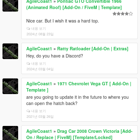
AgileCoast1
»
Pontiac GTO Convertible 1966
(Animated Roof) [Add-On / FiveM | Template]
Nice car. But I wish it was a hard top.
내용 보기
2024년 08월 23일
AgileCoast1
»
Ratty Ratloader [Add-On | Extras]
Hey, do you have a Discord?
내용 보기
2024년 03월 04일
AgileCoast1
»
1971 Chevrolet Vega GT [ Add-On |
Template ]
are you going to update it in the future to where you
can open the hatch back?
내용 보기
2021년 03월 26일
AgileCoast1
»
Drag Car 2008 Crown Victoria [Add-
On / Replace | FiveM] [Template/Locked]