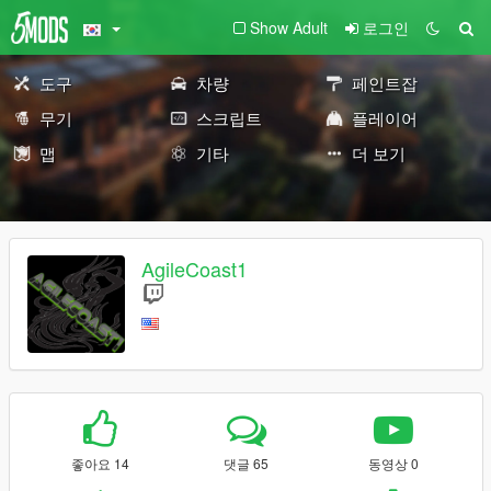
Show Adult
로그인
도구
차량
페인트잡
무기
스크립트
플레이어
맵
기타
더 보기
AgileCoast1
좋아요 14
댓글 65
동영상 0