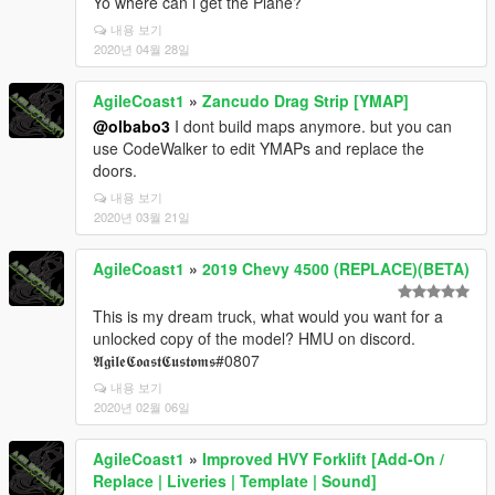
Yo where can i get the Plane?
내용 보기
2020년 04월 28일
AgileCoast1
»
Zancudo Drag Strip [YMAP]
@olbabo3
I dont build maps anymore. but you can
use CodeWalker to edit YMAPs and replace the
doors.
내용 보기
2020년 03월 21일
AgileCoast1
»
2019 Chevy 4500 (REPLACE)(BETA)
This is my dream truck, what would you want for a
unlocked copy of the model? HMU on discord.
𝕬𝖌𝖎𝖑𝖊𝕮𝖔𝖆𝖘𝖙𝕮𝖚𝖘𝖙𝖔𝖒𝖘#0807
내용 보기
2020년 02월 06일
AgileCoast1
»
Improved HVY Forklift [Add-On /
Replace | Liveries | Template | Sound]