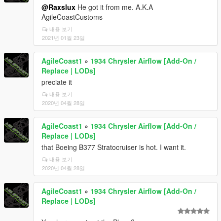
@Raxslux
He got it from me. A.K.A
AgileCoastCustoms
내용 보기
2021년 01월 23일
AgileCoast1
»
1934 Chrysler Airflow [Add-On /
Replace | LODs]
preciate it
내용 보기
2020년 04월 28일
AgileCoast1
»
1934 Chrysler Airflow [Add-On /
Replace | LODs]
that Boeing B377 Stratocruiser is hot. I want it.
내용 보기
2020년 04월 28일
AgileCoast1
»
1934 Chrysler Airflow [Add-On /
Replace | LODs]