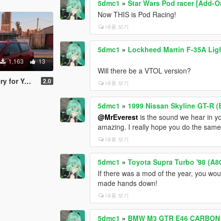
5dmc1
»
Star Wars Pod racer [Add-O
Now THIS is Pod Racing!
내용 보기
5dmc1
»
Lockheed Martin F-35A Lig
1,163
13
Will there be a VTOL version?
or YCA EG6
2.0
내용 보기
5dmc1
»
1999 Nissan Skyline GT-R (
@MrEverest
is the sound we hear in 
amazing. I really hope you do the same f
내용 보기
5dmc1
»
Toyota Supra Turbo '98 (A8
If there was a mod of the year, you wo
made hands down!
내용 보기
5dmc1
»
BMW M3 GTR E46 CARBON l