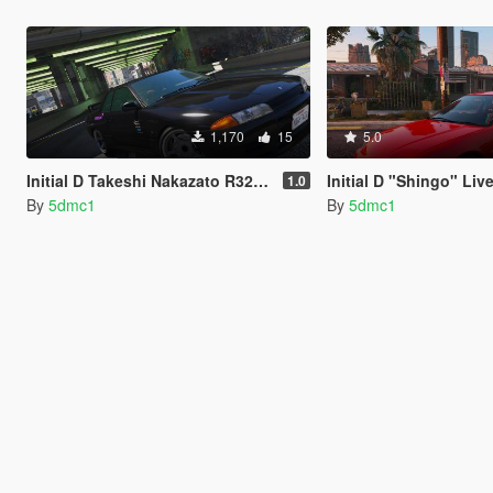
1,170
15
5.0
Initial D Takeshi Nakazato R32 GTR Livery
Initial D "Shingo" Livery f
1.0
By
5dmc1
By
5dmc1