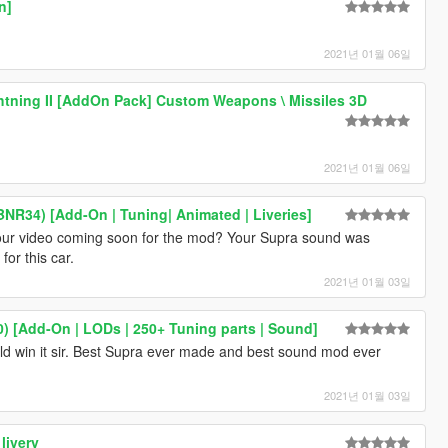
n]
2021년 01월 06일
htning II [AddOn Pack] Custom Weapons \ Missiles 3D
2021년 01월 06일
BNR34) [Add-On | Tuning| Animated | Liveries]
your video coming soon for the mod? Your Supra sound was
or this car.
2021년 01월 03일
0) [Add-On | LODs | 250+ Tuning parts | Sound]
uld win it sir. Best Supra ever made and best sound mod ever
2021년 01월 03일
ivery