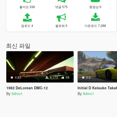
좋아요 336
댓글 575
동영상 0
업로드 4
팔로워 5
다운로드 7,288
최신 파일
4.83
4,173
68
5.0
1982 DeLorean DMC-12
Initial D Keisuke Takahashi Livery 
By
5dmc1
By
5dmc1