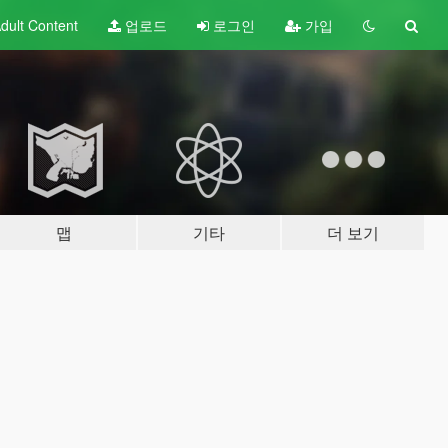
dult
Content
업로드
로그인
가입
맵
기타
더 보기