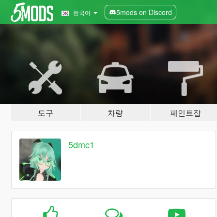
5mods on Discord
한국어
도구
차량
페인트잡
5dmc1