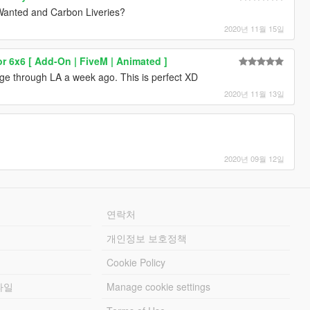
Wanted and Carbon Liveries?
2020년 11월 15일
r 6x6 [ Add-On | FiveM | Animated ]
ge through LA a week ago. This is perfect XD
2020년 11월 13일
2020년 09월 12일
연락처
개인정보 보호정책
Cookie Policy
파일
Manage cookie settings