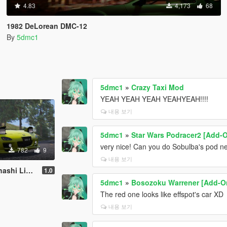
4.83
4,173
68
1982 DeLorean DMC-12
By
5dmc1
5dmc1
»
Crazy Taxi Mod
YEAH YEAH YEAH YEAHYEAH!!!!
내용 보기
5dmc1
»
Star Wars Podracer2 [Add-
very nice! Can you do Sobulba's pod n
782
9
내용 보기
for YCA FD3S
1.0
5dmc1
»
Bosozoku Warrener [Add-On 
The red one looks like effspot's car XD
내용 보기