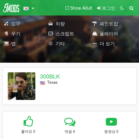
Show Adult
로그인
도구
차량
페인트잡
무기
스크립트
플레이어
맵
기타
더 보기
300BLK
Texas
좋아요 0
댓글 4
동영상 0