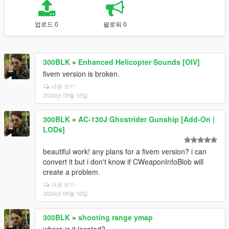
업로드 0
팔로워 0
300BLK
»
Enhanced Helicopter Sounds [OIV]
fivem version is broken.
내용 보기
2024년 09월 10일
300BLK
»
AC-130J Ghostrider Gunship [Add-On |
LODs]
beautiful work! any plans for a fivem version? i can
convert it but i don't know if CWeaponInfoBlob will
create a problem.
내용 보기
2024년 09월 10일
300BLK
»
shooting range ymap