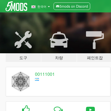
5mods on Discord
한국어
도구
차량
페인트잡
00111001