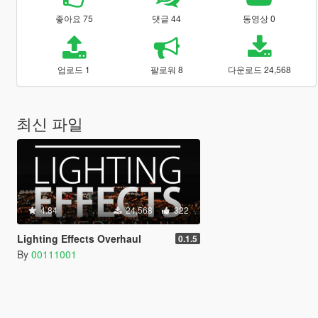
좋아요 75
댓글 44
동영상 0
업로드 1
팔로워 8
다운로드 24,568
최신 파일
4.84
24,568
322
Lighting Effects Overhaul
0.1.5
By
00111001