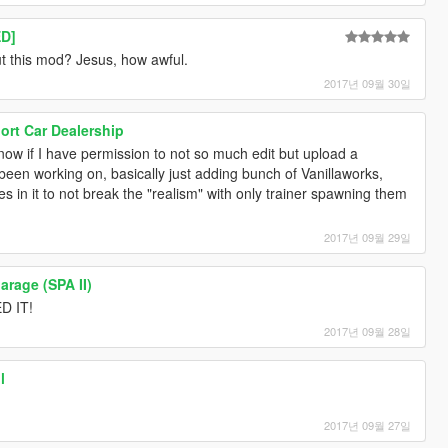
D]
t this mod? Jesus, how awful.
2017년 09월 30일
rt Car Dealership
w if I have permission to not so much edit but upload a
ve been working on, basically just adding bunch of Vanillaworks,
s in it to not break the "realism" with only trainer spawning them
2017년 09월 29일
arage (SPA II)
D IT!
2017년 09월 28일
l
2017년 09월 27일