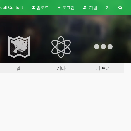
dult
Content
업로드
로그인
가입
맵
기타
더 보기