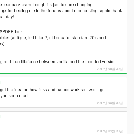
e feedback even though it's just texture changing.
ngz
for hepling me in the forums about mod posting, again thank
eat day!
 LSPDFR look.
ehicles (antique, led1, led2, old square, standard 70's and
s).
ng and the difference between vanilla and the modded version.
2017년 09월 30일
l
ot the idea on how links and names work so I won't go
k you sooo much
2017년 09월 30일
l
2017년 09월 30일