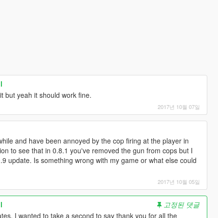
l
t but yeah it should work fine.
2017년 10월 07일
while and have been annoyed by the cop firing at the player in
ion to see that in 0.8.1 you've removed the gun from cops but I
er 0.9 update. Is something wrong with my game or what else could
2017년 10월 05일
l
고정된 댓글
es, I wanted to take a second to say thank you for all the