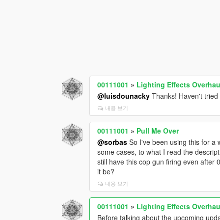
00111001
»
Lighting Effects Overhau
@luisdounacky
Thanks! Haven't tried i
내용 보기
00111001
»
Pull Me Over
@sorbas
So I've been using this for a 
some cases, to what I read the descript
still have this cop gun firing even aft
it be?
내용 보기
00111001
»
Lighting Effects Overhau
Before talking about the upcoming updat