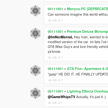
00111001
»
Menyoo PC [DEPRECATE
Can someone imagine this world withou
내용 보기
00111001
»
Premium Deluxe Motorspo
@ImNotMentaL
Hey man, wanted to kno
modified version of the car .ini lists I'
GTA Wise Guy's and lore friendly vehicle
ya'know.
내용 보기
00111001
»
GTA Five: Apartment & G
*gasp* HE DID IT, HE FINALLY UPDATE
내용 보기
00111001
»
Lighting Effects Overhau
@GameWhipsTV
Actually, it's just 9 ;)
내용 보기