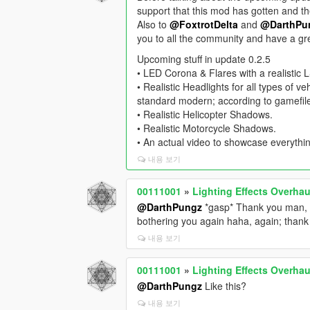
support that this mod has gotten and th
Also to
@FoxtrotDelta
and
@DarthPu
you to all the community and have a gr
Upcoming stuff in update 0.2.5
• LED Corona & Flares with a realistic
• Realistic Headlights for all types of v
standard modern; according to gamefile
• Realistic Helicopter Shadows.
• Realistic Motorcycle Shadows.
• An actual video to showcase everythi
내용 보기
00111001
»
Lighting Effects Overhau
@DarthPungz
*gasp* Thank you man, g
bothering you again haha, again; than
내용 보기
00111001
»
Lighting Effects Overhau
@DarthPungz
Like this?
내용 보기