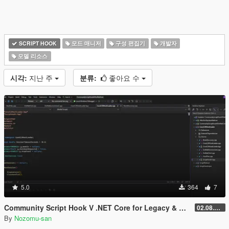
SCRIPT HOOK
모드 매니저
구성 편집기
개발자
모델 리소스
시각:
지난 주
분류:
좋아요 수
5.0
364
7
Community Script Hook V .NET Core for Legacy & Enhanced [ .NET Core ]
02.08.2026
By
Nozomu-san