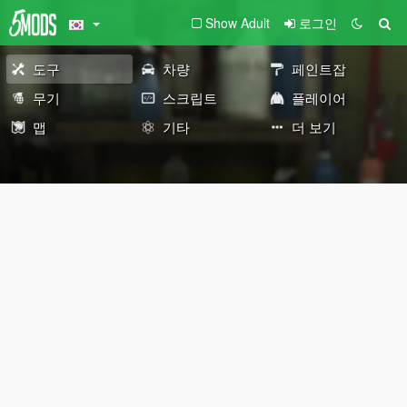
Show Adult
로그인
도구
차량
페인트잡
무기
스크립트
플레이어
맵
기타
더 보기