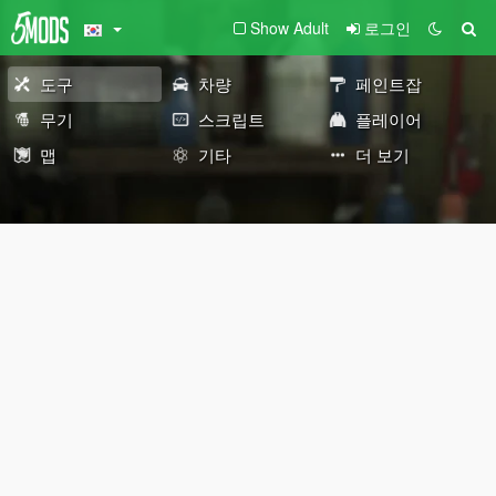
Show Adult
로그인
도구
차량
페인트잡
무기
스크립트
플레이어
맵
기타
더 보기