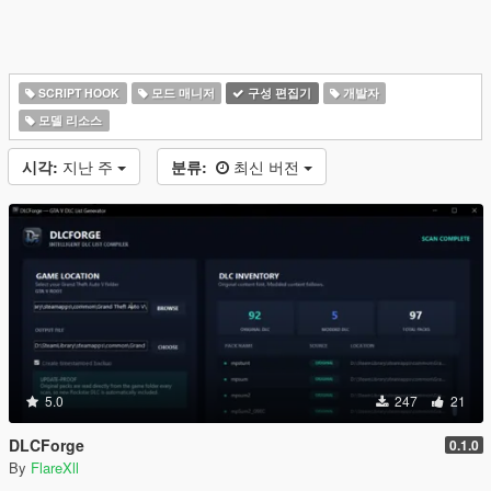
SCRIPT HOOK
모드 매니저
구성 편집기
개발자
모델 리소스
시각:
지난 주
분류:
최신 버전
5.0
247
21
DLCForge
0.1.0
By
FlareXll