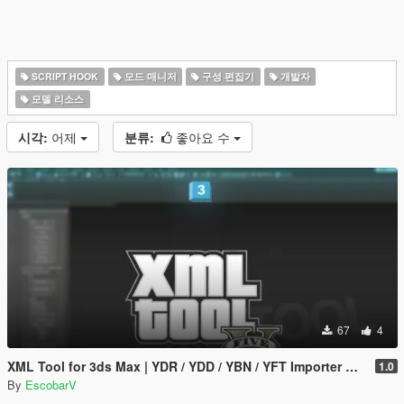
SCRIPT HOOK
모드 매니저
구성 편집기
개발자
모델 리소스
시각:
어제
분류:
좋아요 수
67
4
XML Tool for 3ds Max | YDR / YDD / YBN / YFT Importer & Exporter
1.0
By
EscobarV