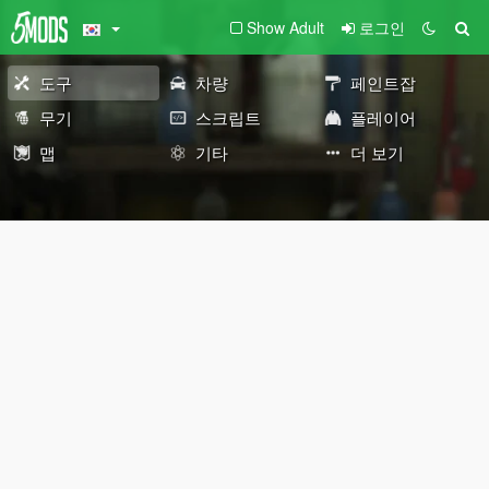
Show Adult
로그인
도구
차량
페인트잡
무기
스크립트
플레이어
맵
기타
더 보기