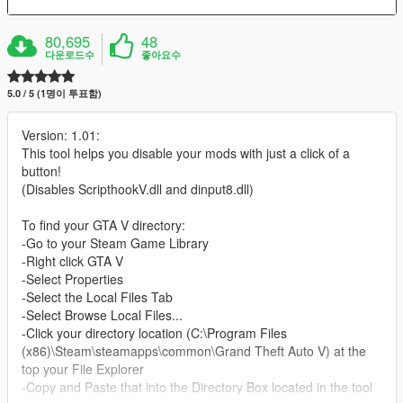
80,695
48
다운로드수
좋아요수
5.0 / 5 (1명이 투표함)
Version: 1.01:
This tool helps you disable your mods with just a click of a
button!
(Disables ScripthookV.dll and dinput8.dll)
To find your GTA V directory:
-Go to your Steam Game Library
-Right click GTA V
-Select Properties
-Select the Local Files Tab
-Select Browse Local Files...
-Click your directory location (C:\Program Files
(x86)\Steam\steamapps\common\Grand Theft Auto V) at the
top your File Explorer
-Copy and Paste that into the Directory Box located in the tool