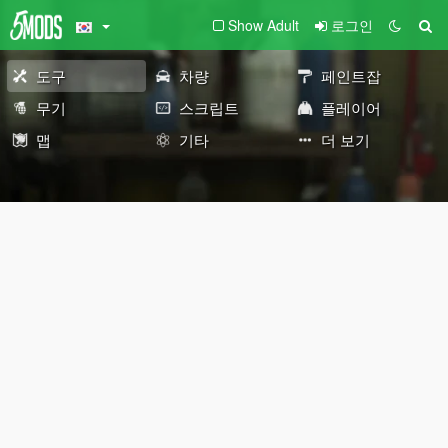
Show Adult
로그인
도구
차량
페인트잡
무기
스크립트
플레이어
맵
기타
더 보기