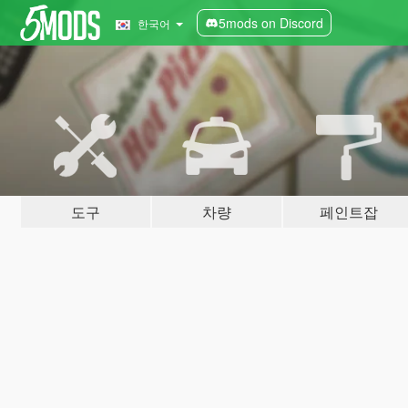
5mods on Discord
한국어
도구
차량
페인트잡