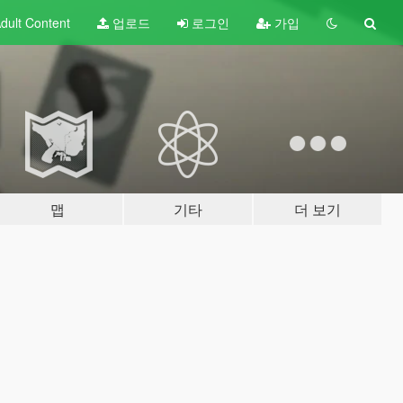
dult
Content
업로드
로그인
가입
맵
기타
더 보기