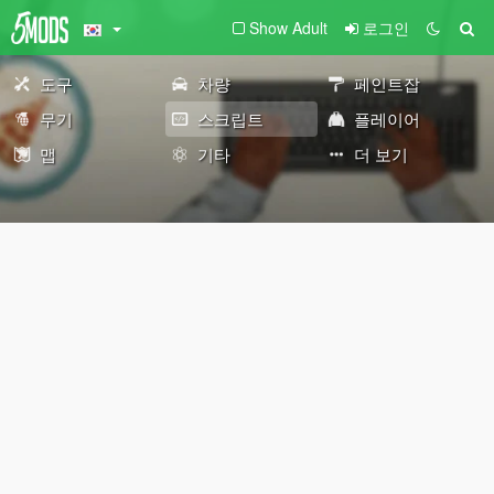
Show Adult
로그인
도구
차량
페인트잡
무기
스크립트
플레이어
맵
기타
더 보기