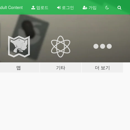
dult
Content
업로드
로그인
가입
맵
기타
더 보기