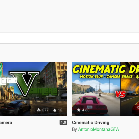
277
12
4.83
Camera
Cinematic Driving
1.0
By
AntonioMontanaGTA