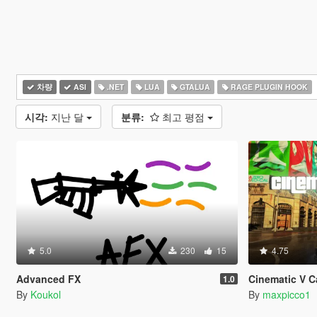
차량
ASI
.NET
LUA
GTALUA
RAGE PLUGIN HOOK
시각:
지난 달
분류:
최고 평점
5.0
230
15
4.75
Advanced FX
Cinematic V 
1.0
By
Koukol
By
maxpicco1