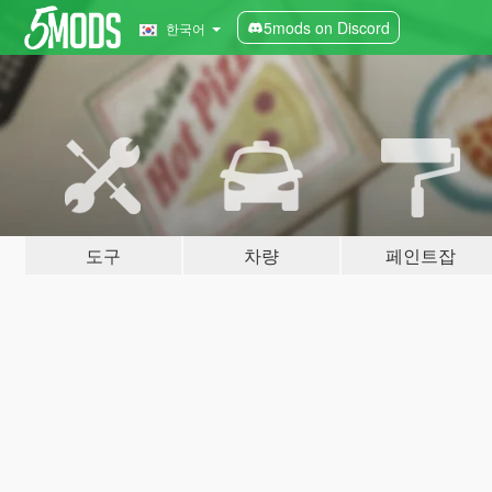
5mods on Discord
한국어
도구
차량
페인트잡