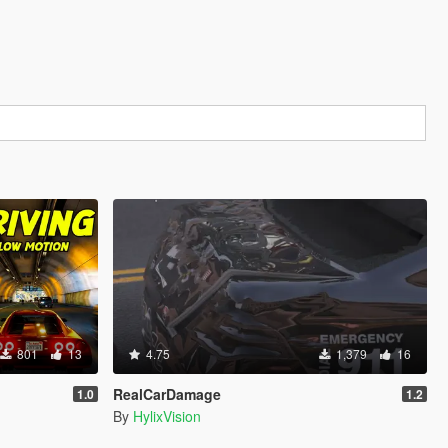
801
13
4.75
1,379
16
RealCarDamage
1.0
1.2
By
HylixVision