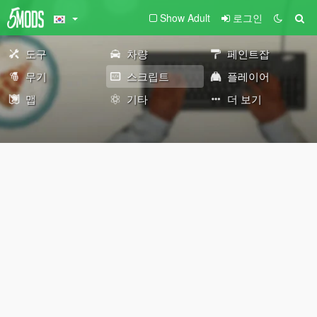
Show Adult
로그인
도구
차량
페인트잡
무기
스크립트
플레이어
맵
기타
더 보기