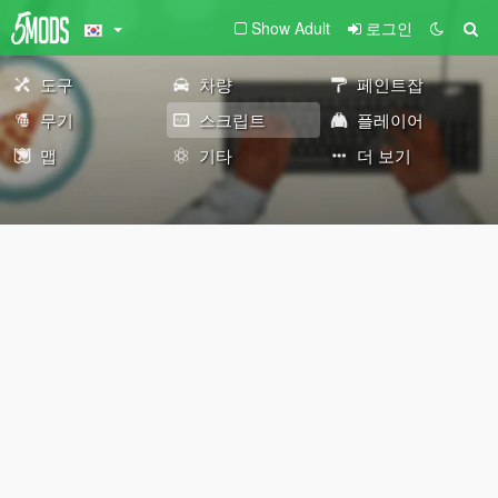
Show Adult
로그인
도구
차량
페인트잡
무기
스크립트
플레이어
맵
기타
더 보기