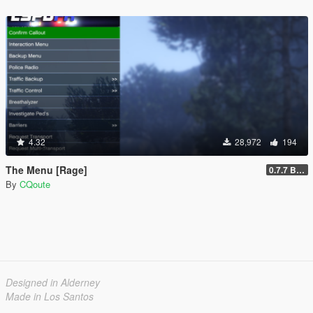
4.32
28,972
194
The Menu [Rage]
0.7.7 Beta
By
CQoute
Designed in Alderney
Made in Los Santos