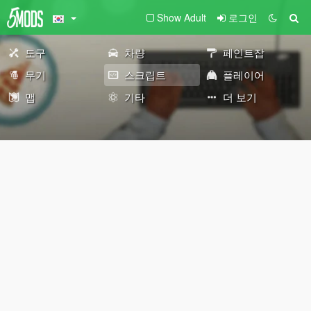
Show Adult
로그인
도구
차량
페인트잡
무기
스크립트
플레이어
맵
기타
더 보기