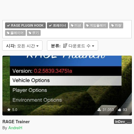
RAGE PLUGIN HOOK
트레이너
미션
게임플레이
차량
플레이어
무기
시각:
모든 시간
분류:
다운로드 수
5.0
31,053
93
RAGE Trainer
inDev_0.4.145 (16112)
By
AndreiH