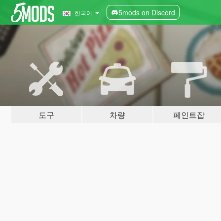
5mods on Discord
한국어
도구
차량
페인트잡