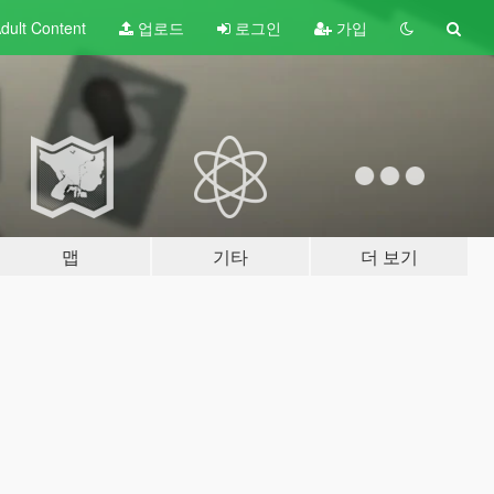
dult
Content
업로드
로그인
가입
맵
기타
더 보기