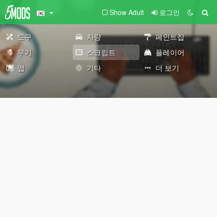
Show Adult
로그인
도구
차량
페인트잡
무기
스크립트
플레이어
맵
기타
더 보기