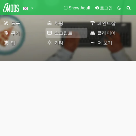
Show Adult
로그인
도구
차량
페인트잡
무기
스크립트
플레이어
맵
기타
더 보기